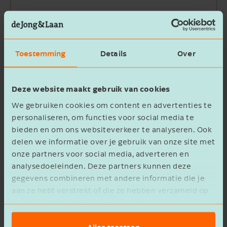
Bedrijfsnaam
Toestemming
Details
Over
Beschrijving
Deze website maakt gebruik van cookies
We gebruiken cookies om content en advertenties te
personaliseren, om functies voor social media te
bieden en om ons websiteverkeer te analyseren. Ook
delen we informatie over je gebruik van onze site met
Ik ga akkoord met het
privacy statement
onze partners voor social media, adverteren en
analysedoeleinden. Deze partners kunnen deze
Verzenden
gegevens combineren met andere informatie die je
aan ze hebt verstrekt of die ze hebben verzameld op
basis van het gebruik van hun services.
Alles toestaan