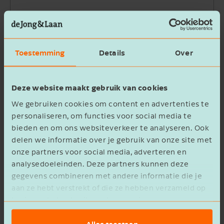
Bedrijfsnaam
Toestemming
Details
Over
Beschrijving
Deze website maakt gebruik van cookies
We gebruiken cookies om content en advertenties te
personaliseren, om functies voor social media te
bieden en om ons websiteverkeer te analyseren. Ook
delen we informatie over je gebruik van onze site met
Ik ga akkoord met het
privacy statement
onze partners voor social media, adverteren en
analysedoeleinden. Deze partners kunnen deze
Verzenden
gegevens combineren met andere informatie die je
aan ze hebt verstrekt of die ze hebben verzameld op
basis van het gebruik van hun services.
Alles toestaan