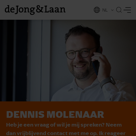
NL
EN
DENNIS MOLENAAR
vices
Heb je een vraag of wil je mij spreken? Neem
dan vrijblijvend contact met me op. Ik reageer