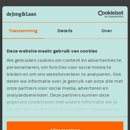
Bedrijfsnaam
Toestemming
Details
Over
Beschrijving
Deze website maakt gebruik van cookies
We gebruiken cookies om content en advertenties te
personaliseren, om functies voor social media te
bieden en om ons websiteverkeer te analyseren. Ook
delen we informatie over je gebruik van onze site met
Ik ga akkoord met het
privacy statement
onze partners voor social media, adverteren en
analysedoeleinden. Deze partners kunnen deze
Verzenden
gegevens combineren met andere informatie die je
aan ze hebt verstrekt of die ze hebben verzameld op
basis van het gebruik van hun services.
Alles toestaan