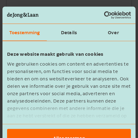
Bedrijfsnaam
Toestemming
Details
Over
Beschrijving
Deze website maakt gebruik van cookies
We gebruiken cookies om content en advertenties te
personaliseren, om functies voor social media te
bieden en om ons websiteverkeer te analyseren. Ook
delen we informatie over je gebruik van onze site met
Ik ga akkoord met het
privacy statement
onze partners voor social media, adverteren en
analysedoeleinden. Deze partners kunnen deze
Verzenden
gegevens combineren met andere informatie die je
aan ze hebt verstrekt of die ze hebben verzameld op
basis van het gebruik van hun services.
Alles toestaan