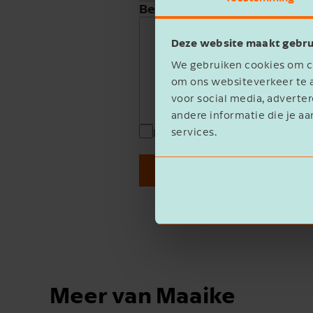
Beschrijving
Deze website maakt gebru
We gebruiken cookies om co
om ons websiteverkeer te a
voor social media, advert
andere informatie die je aa
services.
Ik ga akkoord met het
privacy 
Verzenden
Meer van Maaike