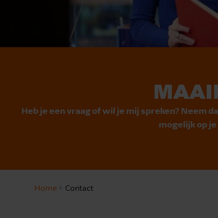
MAAI
Heb je een vraag of wil je mij spreken? Neem da
mogelijk op j
Home
Contact