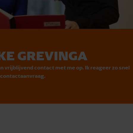
KE GREVINGA
n vrijblijvend contact met me op. Ik reageer zo snel
e contactaanvraag.