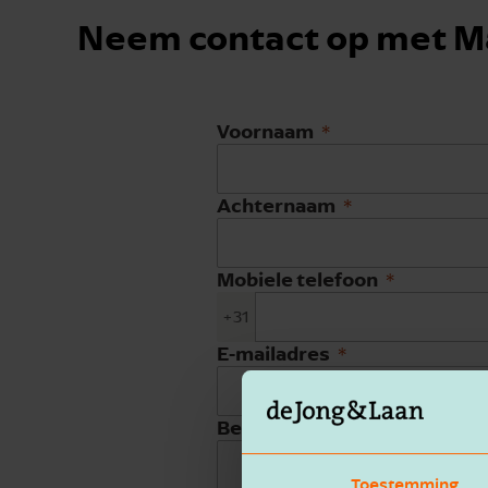
Neem contact op met M
Voornaam
Achternaam
Mobiele telefoon
+31
E-mailadres
Bedrijfsnaam
Toestemming