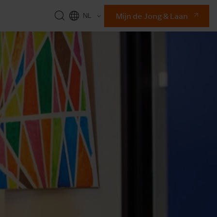
Mijn de Jong & Laan
NL
EN