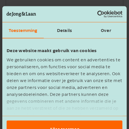
Bedrijfsnaam
Toestemming
Details
Over
Beschrijving
Deze website maakt gebruik van cookies
We gebruiken cookies om content en advertenties te
personaliseren, om functies voor social media te
bieden en om ons websiteverkeer te analyseren. Ook
delen we informatie over je gebruik van onze site met
Ik ga akkoord met het
privacy statement
onze partners voor social media, adverteren en
analysedoeleinden. Deze partners kunnen deze
Verzenden
gegevens combineren met andere informatie die je
aan ze hebt verstrekt of die ze hebben verzameld op
basis van het gebruik van hun services.
Alles toestaan