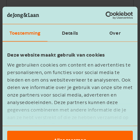
Bedrijfsnaam
Toestemming
Details
Over
Beschrijving
Deze website maakt gebruik van cookies
We gebruiken cookies om content en advertenties te
personaliseren, om functies voor social media te
bieden en om ons websiteverkeer te analyseren. Ook
delen we informatie over je gebruik van onze site met
Ik ga akkoord met het
privacy statement
onze partners voor social media, adverteren en
analysedoeleinden. Deze partners kunnen deze
Verzenden
gegevens combineren met andere informatie die je
aan ze hebt verstrekt of die ze hebben verzameld op
basis van het gebruik van hun services.
Alles toestaan