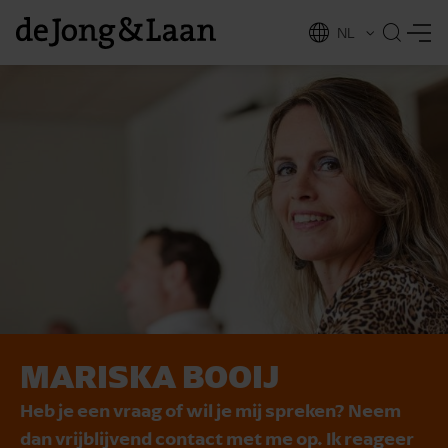
NL
EN
MARISKA BOOIJ
vices
Heb je een vraag of wil je mij spreken? Neem
dan vrijblijvend contact met me op. Ik reageer