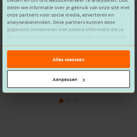
bieden en om ons websiteverkeer te analyseren. Ook
delen we informatie over je gebruik van onze site met
onze partners voor social media, adverteren en
analysedoeleinden. Deze partners kunnen deze
gegevens combineren met andere informatie die je
aan ze hebt verstrekt of die ze hebben verzameld op
basis van het gebruik van hun services.
Alles toestaan
Aanpassen
Diensten
Vest