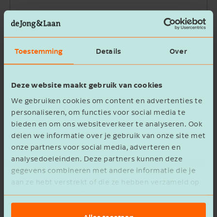
Bedrijfsnaam
Toestemming
Details
Over
Beschrijving
Deze website maakt gebruik van cookies
We gebruiken cookies om content en advertenties te
personaliseren, om functies voor social media te
bieden en om ons websiteverkeer te analyseren. Ook
delen we informatie over je gebruik van onze site met
Ik ga akkoord met het
privacy statement
onze partners voor social media, adverteren en
analysedoeleinden. Deze partners kunnen deze
Verzenden
gegevens combineren met andere informatie die je
aan ze hebt verstrekt of die ze hebben verzameld op
basis van het gebruik van hun services.
Alles toestaan