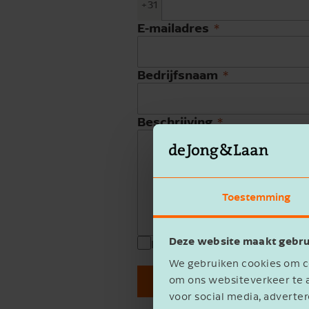
+31
E-mailadres
Bedrijfsnaam
Beschrijving
Toestemming
Deze website maakt gebru
Ik ga akkoord met het
privacy 
We gebruiken cookies om co
om ons websiteverkeer te a
Verzenden
voor social media, advert