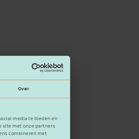
Over
social media te bieden en
e site met onze partners
evens combineren met