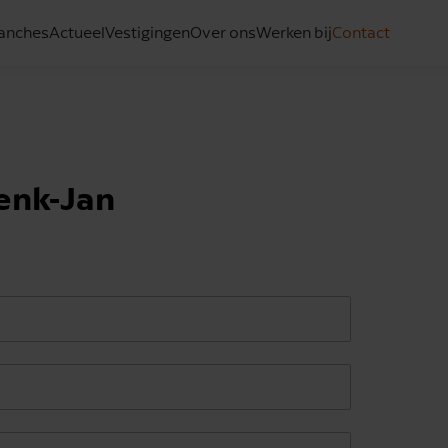
anches
Actueel
Vestigingen
Over ons
Werken bij
Contact
enk-Jan