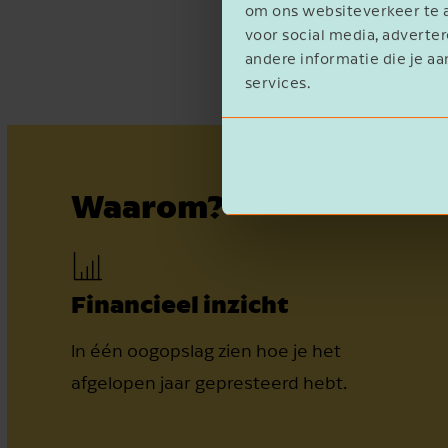
om ons websiteverkeer te a
voor social media, advert
andere informatie die je aa
services.
Waarom?
Financieel inzicht
In één oogopslag zien hoe je het
afgelopen jaar gepresteerd hebt.