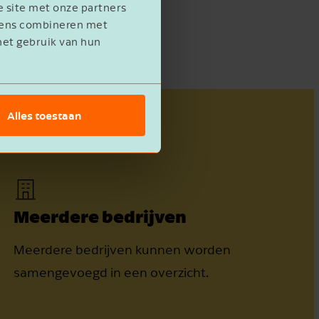
e site met onze partners
evens combineren met
het gebruik van hun
Alles toestaan
Meerdere bedrijven
Meerdere bedrijven kunnen worden
samengevoegd in een overzicht.