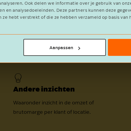
nalyseren. Ook delen we informatie over je gebruik van onz
E-mailadres
eren en analysedoeleinden. Deze partners kunnen deze geg
n ze hebt verstrekt of die ze hebben verzameld op basis van 
Ik ontvang graag de maandelijkse
nieuwsbrief met gratis tips, adviezen en
Aanpassen
inspiratie.
Ja
6 + 9 =
Andere inzichten
Waaronder inzicht in de omzet of
brutomarge per klant of locatie.
Verstuur de whitepaper
Annuleren