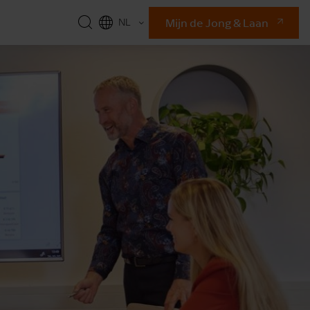
Mijn de Jong & Laan
NL
EN