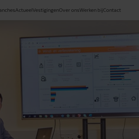
anches
Actueel
Vestigingen
Over ons
Werken bij
Contact