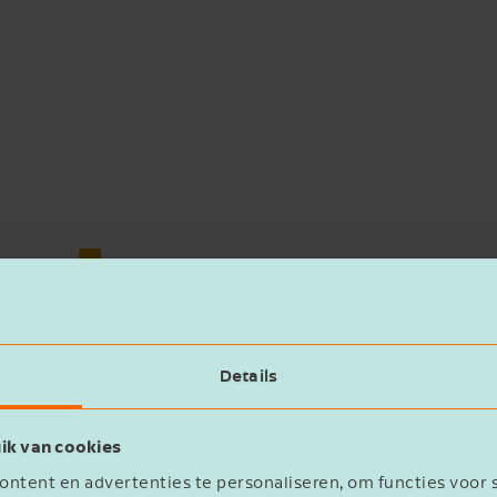
STUUR MIJ DE WHITEPAPER "8X
DASHBOARDS & TOOLS"
Voornaam
Details
Bedrijfsnaam
ik van cookies
ntent en advertenties te personaliseren, om functies voor 