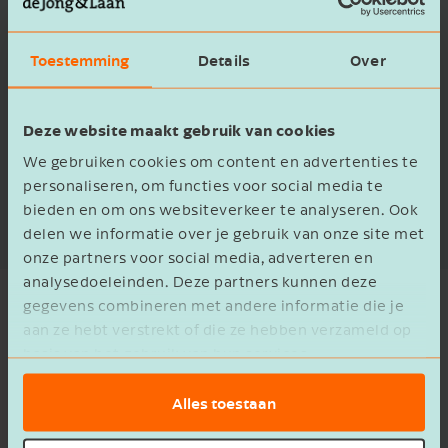
was? Met een heldere prognose en strategisch
advies zette hij koers naar duurzame groei.
Toestemming
Details
Over
Benieuwd hoe een financiële prognose ook
Deze website maakt gebruik van cookies
jouw onderneming kan helpen als kompas?
We gebruiken cookies om content en advertenties te
personaliseren, om functies voor social media te
Lees meer
bieden en om ons websiteverkeer te analyseren. Ook
delen we informatie over je gebruik van onze site met
onze partners voor social media, adverteren en
analysedoeleinden. Deze partners kunnen deze
gegevens combineren met andere informatie die je
aan ze hebt verstrekt of die ze hebben verzameld op
basis van het gebruik van hun services.
Samen gaan we ervoor
Alles toestaan