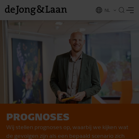
NL
EN
PROGNOSES
vices
Wij stellen prognoses op, waarbij we kijken wat
de gevolgen zijn als een bepaald scenario zich