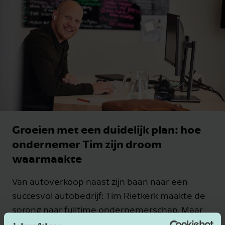
Groeien met een duidelijk plan: hoe
ondernemer Tim zijn droom
waarmaakte
Van autoverkoop naast zijn baan naar een
succesvol autobedrijf: Tim Rietkerk maakte de
sprong naar fulltime ondernemerschap. Maar
hoe wist hij zeker dat het juiste moment daar