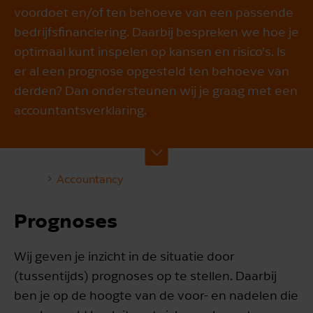
voordoet en/of ten behoeve van een passende
bedrijfsfinanciering. Daarbij bespreken we hoe je
optimaal kunt inspelen op kansen en risico's. Is
er al een prognose opgesteld ten behoeve van
derden? Dan ondersteunen wij je graag met een
accountantsverklaring.
Accountancy
Prognoses
Wij geven je inzicht in de situatie door
(tussentijds) prognoses op te stellen. Daarbij
ben je op de hoogte van de voor- en nadelen die