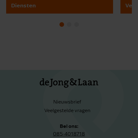
Diensten
Vest
Nieuwsbrief
Veelgestelde vragen
Bel ons:
085-4018718