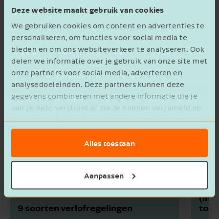
Deze website maakt gebruik van cookies
We gebruiken cookies om content en advertenties te
Meer van Marjoleine
personaliseren, om functies voor social media te
bieden en om ons websiteverkeer te analyseren. Ook
delen we informatie over je gebruik van onze site met
onze partners voor social media, adverteren en
analysedoeleinden. Deze partners kunnen deze
gegevens combineren met andere informatie die je
aan ze hebt verstrekt of die ze hebben verzameld op
basis van het gebruik van hun services.
Alles toestaan
Aanpassen
In 3
(int
9 soorten verlofregelingen
toep