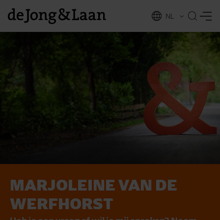
NL
EN
MARJOLEINE VAN DE
vices
WERFHORST
Heb je een vraag of wil je mij spreken? Neem