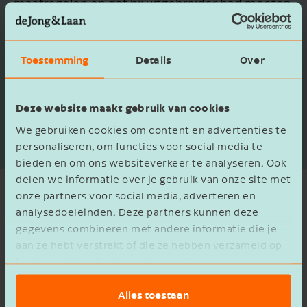
maatregelen en dat hij uitgebreider had moeten
motiveren waarom hij afweek van het OR-
advies. Het besluit moest daarom worden
Toestemming
Details
Over
ingetrokken.
Gerechtshof Amsterdam, 12 januari 2016, ECLI
Deze website maakt gebruik van cookies
(verkort): 380
We gebruiken cookies om content en advertenties te
personaliseren, om functies voor social media te
bieden en om ons websiteverkeer te analyseren. Ook
delen we informatie over je gebruik van onze site met
onze partners voor social media, adverteren en
Overlegrecht
analysedoeleinden. Deze partners kunnen deze
gegevens combineren met andere informatie die je
De OR heeft naast het advies- en
aan ze hebt verstrekt of die ze hebben verzameld op
instemmingsrecht nog een aantal
basis van het gebruik van hun services.
bevoegdheden. Zo staat er in de WOR ook het
recht op overleg, het recht op informatie en het
Alles toestaan