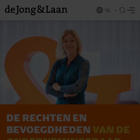
NL
EN
DE RECHTEN EN
vices
BEVOEGD­HEDEN
VAN DE