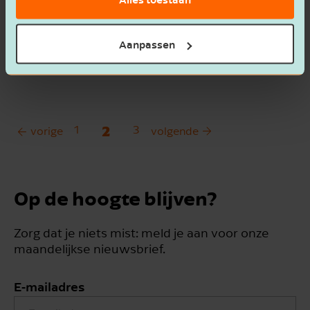
Hoe automatisering van admini­
strati­ewerk­zaam­heden Sans tijd
Aanpassen
bespaart
1
2
3
vorige
volgende
Op de hoogte blijven?
Zorg dat je niets mist: meld je aan voor onze
maandelijkse nieuwsbrief.
E-mailadres