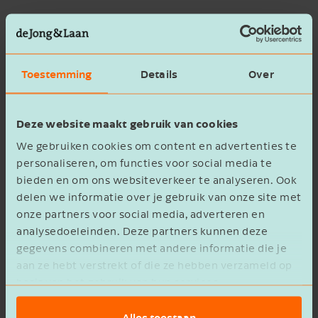
Edens Plants: de kracht van een
toekomstgericht familiebedrijf
Toestemming
Details
Over
Samenwerken aan vooruitgang met
KliniekTwente
Deze website maakt gebruik van cookies
We gebruiken cookies om content en advertenties te
personaliseren, om functies voor social media te
bieden en om ons websiteverkeer te analyseren. Ook
Vriendschap als overkoepelende
delen we informatie over je gebruik van onze site met
ambitie bij Alleeninkt.nl
onze partners voor social media, adverteren en
analysedoeleinden. Deze partners kunnen deze
gegevens combineren met andere informatie die je
aan ze hebt verstrekt of die ze hebben verzameld op
Stilzitten is geen optie bij Preston
Palace
basis van het gebruik van hun services.
Alles toestaan