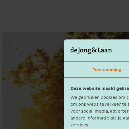
Toestemming
Deze website maakt gebru
We gebruiken cookies om co
om ons websiteverkeer te a
voor social media, advert
andere informatie die je aa
services.