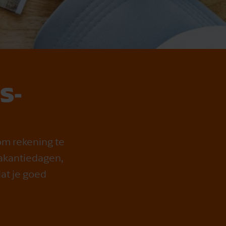
S­
om rekening te
akantiedagen,
at je goed