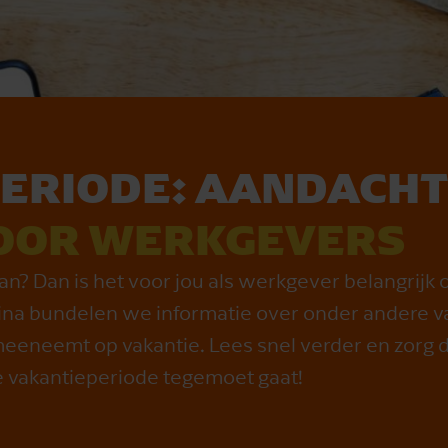
ERIODE: AANDACHT
OOR WERKGEVERS
n? Dan is het voor jou als werkgever belangrijk 
ina bundelen we informatie over onder andere v
meeneemt op vakantie. Lees snel verder en zorg d
e vakantieperiode tegemoet gaat!