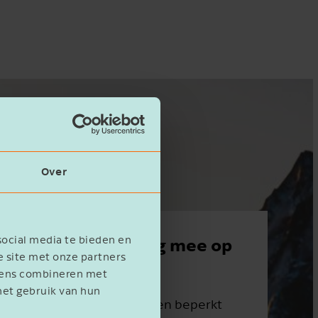
Over
social media te bieden en
ewerk? Leuk! Maar pas wel
e site met onze partners
evens combineren met
het gebruik van hun
tie! De periode waarin jongeren graag