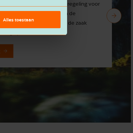
 bijverdienen. Zij hun inkomen, de
goedkope, meestal onervaren, kracht
Alles toestaan
k gedaan te krijgen. Voorkom situaties
an Bas...
g