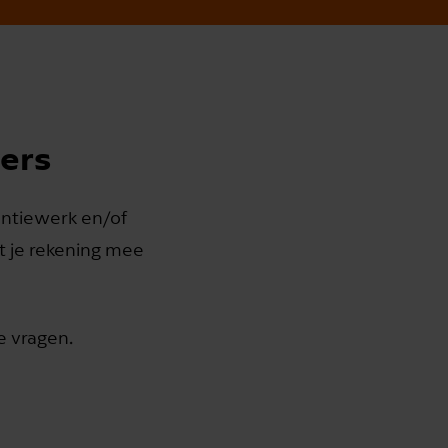
ers
antiewerk en/of
t je rekening mee
e vragen.