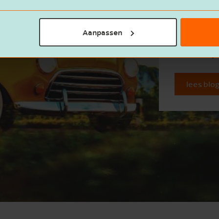
een centje
werkgever 
Aanpassen
om het wer
zoals die v
Lees blo