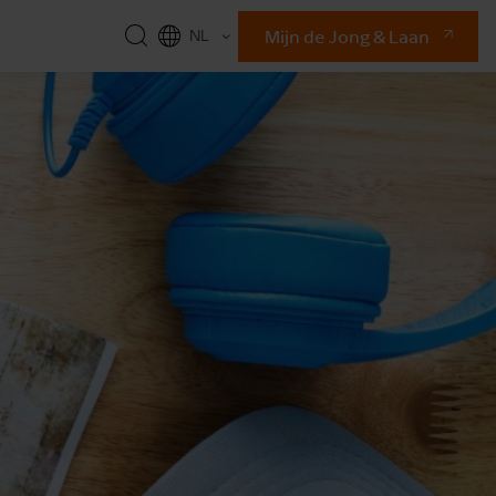
Mijn de Jong & Laan
NL
EN