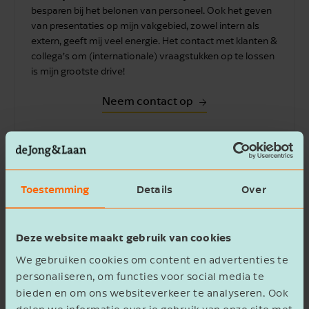
besparen bij het belonen van personeel. Ook het geven
van presentaties op mijn vakgebied, zowel intern als
extern, geeft mij veel energie. Het contact met klanten &
collega’s om (internationale) vraagstukken op te lossen
is mijn grootste drive!
Neem contact op
Toestemming
Details
Over
En anders…
Deze website maakt gebruik van cookies
Kun je geen gebruikmaken van de speciale
regeling, dan moet je op de reguliere wijze
We gebruiken cookies om content en advertenties te
personaliseren, om functies voor social media te
loonheffing inhouden en premies
bieden en om ons websiteverkeer te analyseren. Ook
volksverzekeringen afdragen op het loon van de