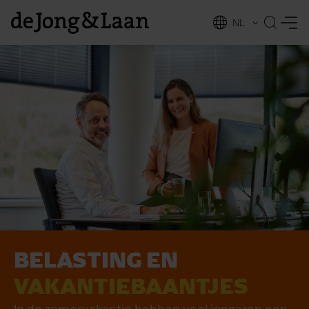
NL
EN
BELASTING EN
vices
VAKANTIE­BAANTJES
In de zomervakantie hebben veel jongeren een