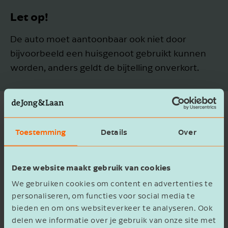
Let op!
De auto moet aantoonbaar ook niet door
bijvoorbeeld een huisgenoot gebruikt kunnen
worden, anders geldt de bijtelling onverkort.
Vervangende auto
Toestemming
Details
Over
Ook tijdens de vakantie kan de werknemer pech
hebben met de auto en moet er wellicht tijdelijk
Deze website maakt gebruik van cookies
vervangend vervoer geregeld worden. Over
We gebruiken cookies om content en advertenties te
deze periode staat de oorspronkelijke auto ter
personaliseren, om functies voor social media te
reparatie in de garage en staat deze niet meer
bieden en om ons websiteverkeer te analyseren. Ook
ter beschikking. De vervangende auto wel, dus
delen we informatie over je gebruik van onze site met