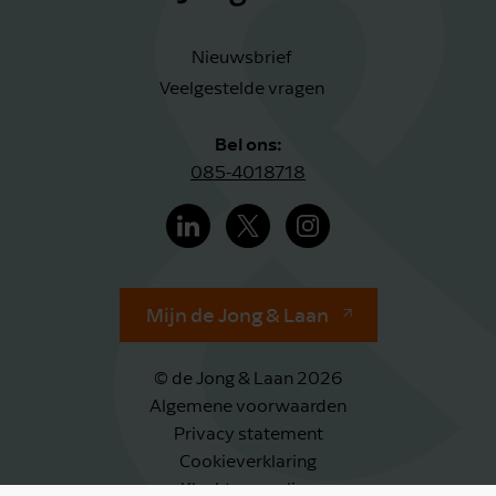
Nieuwsbrief
Veelgestelde vragen
Bel ons:
085-4018718
Mijn de Jong & Laan
© de Jong & Laan 2026
Algemene voorwaarden
Privacy statement
Cookieverklaring
Klachtenregeling