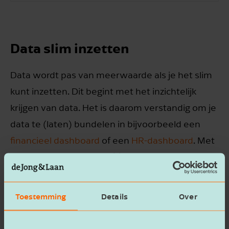
Data slim inzetten
Data wordt pas van meerwaarde als je het slim
kunt inzetten. Dit begint met het inzichtelijk
krijgen van data. Het is daarom verstandig om je
data te (laten) bundelen in bijvoorbeeld een
financieel dashboard
of een
HR-dashboard
. Met
een dashboard zie je in één oogopslag hoe je
ervoor staat. Super handig natuurlijk, maar we
willen niet alleen weten hoe het nu gaat, maar
Toestemming
Details
Over
óók hoe we kunnen inspelen op toekomstige
scenario’s. Heb je er bijvoorbeeld wel eens over