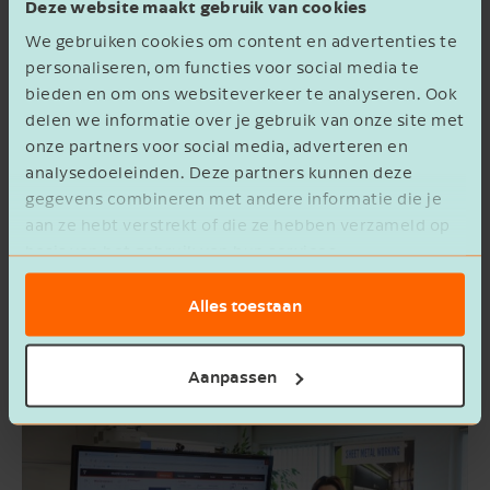
Deze website maakt gebruik van cookies
nagedacht:
We gebruiken cookies om content en advertenties te
personaliseren, om functies voor social media te
wat er gebeurt als de inkoopwaarde,
bieden en om ons websiteverkeer te analyseren. Ook
delen we informatie over je gebruik van onze site met
personeelskosten en/of energieprijzen
onze partners voor social media, adverteren en
(nog) hoger oplopen?
analysedoeleinden. Deze partners kunnen deze
wat er gebeurt als je belangrijkste afnemer
gegevens combineren met andere informatie die je
aan ze hebt verstrekt of die ze hebben verzameld op
weggaat – heb je dan nog wel voldoende
basis van het gebruik van hun services.
marge?
hoe je organisatie ervoor staat als je
Alles toestaan
bepaalde belastingschulden
hebt terugbetaald?
Aanpassen