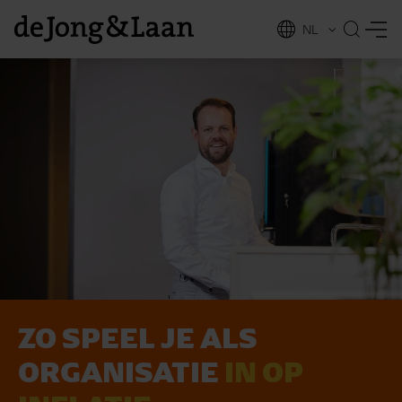
NL
EN
ZO SPEEL JE ALS
vices
ORGANISATIE
IN OP