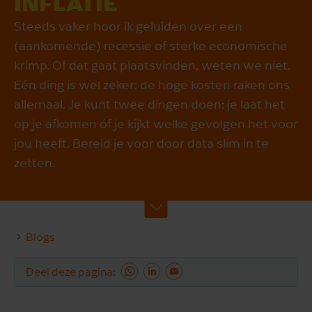
INFLATIE
Steeds vaker hoor ik geluiden over een
(aankomende) recessie of sterke economische
krimp. Of dat gaat plaatsvinden, weten we niet.
Eén ding is wel zeker: de hoge kosten raken ons
allemaal. Je kunt twee dingen doen: je laat het
op je afkomen óf je kijkt welke gevolgen het voor
jou heeft. Bereid je voor door data slim in te
zetten.
Blogs
Deel deze pagina