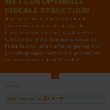
MET EEN OPTIMALE
FISCALE STRUCTUUR
Je wilt je als organisatie graag optimaal
voorbereiden op veranderingen, denk
bijvoorbeeld aan een bedrijfsverkoop of een
toenemende inflatie. Maar is je juridische en
fiscale structuur daar wel flexibel genoeg voor?
En welke gevolgen heeft de huidige opzet van
de structuur voor je bedrijfsvoering?
Blogs
Deel deze pagina