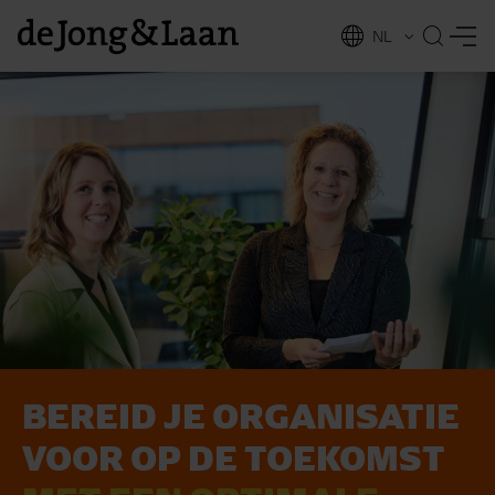
NL
EN
BEREID JE ORGANISATIE
vices
VOOR OP DE TOEKOMST