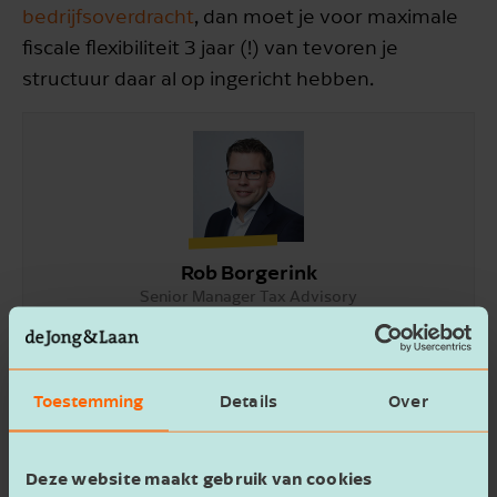
bedrijfsoverdracht
, dan moet je voor maximale
fiscale flexibiliteit 3 jaar (!) van tevoren je
structuur daar al op ingericht hebben.
Rob Borgerink
Senior Manager Tax Advisory
Neem contact op
Toestemming
Details
Over
Deze website maakt gebruik van cookies