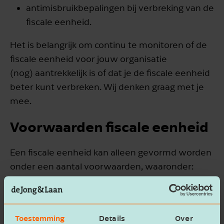
antimisbruikbepalingen bij verbreking van de
fiscale eenheid.
Het is belangrijk om continu te monitoren of de
fiscale eenheid voor jouw organisatie
(nog) aantrekkelijk is of dat je de fiscale eenheid
beter kunt verbreken. Wij denken graag met je
mee.
Voorwaarden fiscale eenheid
Een fiscale eenheid kan alleen gevormd worden
onder een aantal voorwaarden, waaronder:
De moedervennootschap bezit 95% of
meer van de juridische en economische
eigendom van de aandelen in de
Toestemming
Details
Over