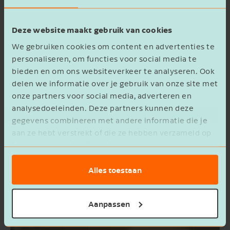
dochtervennootschap(pen).
De boekjaren van de bv’s van de fiscale
Deze website maakt gebruik van cookies
eenheid moeten gelijklopen, met een
We gebruiken cookies om content en advertenties te
uitzondering voor het jaar van oprichting van
personaliseren, om functies voor social media te
een bv.
bieden en om ons websiteverkeer te analyseren. Ook
Bij alle bv’s van de fiscale eenheid dienen
delen we informatie over je gebruik van onze site met
dezelfde regels voor bepaling van de winst
onze partners voor social media, adverteren en
van toepassing te zijn.
analysedoeleinden. Deze partners kunnen deze
gegevens combineren met andere informatie die je
internationaal
Op
gebied gelden er
aan ze hebt verstrekt of die ze hebben verzameld op
basis van het gebruik van hun services.
soms bijzondere bepalingen met betrekking tot
de fiscale eenheid. Laat je hierover goed
Alles toestaan
informeren.
Aanpassen