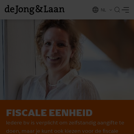
NL
EN
FISCALE EENHEID
vices
Iedere bv is verplicht om zelfstandig aangifte te
doen, maar je kunt ook kiezen voor de fiscale