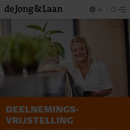
NL
EN
DEELNEMINGS­
vices
VRIJSTELLING
Is binnen jouw groepsstructuur sprake van