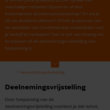
overtollige middelen bij een bv of een
buitenlandse dochtervennootschap? En wil je
dit via dividend uitkeren? Of heb je plannen om
de aandelen van (buitenlandse onderdelen van)
je bedrijf te verkopen? Dan is het van belang om
te toetsen of de deelnemingsvrijstelling van
toepassing is.
Vennootschapsbelasting
Deelnemingsvrijstelling
Door toepassing van de
deelnemingsvrijstelling voorkom je dat winst,