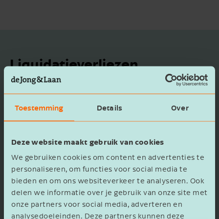
Liquidatie­verliezen
De liquidatieverliesregeling is een uitzondering
op het uitgangspunt van de
Toestemming
Details
Over
deelnemingsvrijstelling dat verliezen niet
aftrekbaar zijn. Een liquidatieverlies is aan de
Deze website maakt gebruik van cookies
orde op het moment dat bij liquidatie van een
deelneming de liquidatie-uitkering minder
We gebruiken cookies om content en advertenties te
personaliseren, om functies voor social media te
bedraagt dan het geïnvesteerde bedrag.
bieden en om ons websiteverkeer te analyseren. Ook
delen we informatie over je gebruik van onze site met
De liquidatieverliesregeling is een complexe
onze partners voor social media, adverteren en
regeling waarbij een verzwaarde bewijslast rust
analysedoeleinden. Deze partners kunnen deze