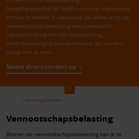
hoogstwaarschijnlijk heeft ook jouw organisatie
ermee te maken. In bepaalde situaties vergt de
vennootschapsbelasting extra aandacht,
bijvoorbeeld bij een herstructurering,
herfinanciering of een overname. Wij denken
graag met je mee.
Neem direct contact op
Kennisgebieden
Vennootschapsbelasting
Binnen de vennootschapsbelasting kan je te