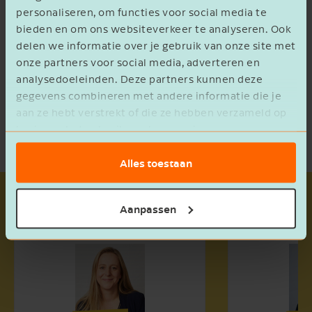
Senior Manager Tax Advisory
personaliseren, om functies voor social media te
bieden en om ons websiteverkeer te analyseren. Ook
delen we informatie over je gebruik van onze site met
Neem contact op
onze partners voor social media, adverteren en
analysedoeleinden. Deze partners kunnen deze
gegevens combineren met andere informatie die je
aan ze hebt verstrekt of die ze hebben verzameld op
basis van het gebruik van hun services.
Alles toestaan
Samen gaan we ervoor
Aanpassen