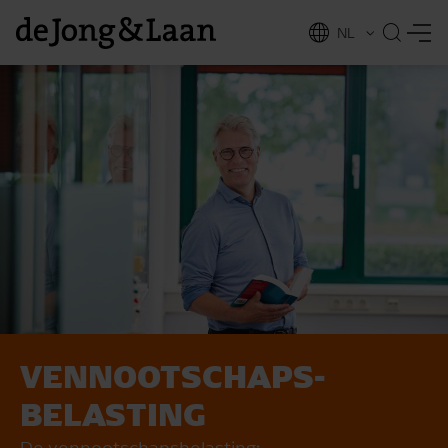
NL
EN
VENNOOTSCHAPS­
vices
BELASTING
De vennootschapsbelasting;