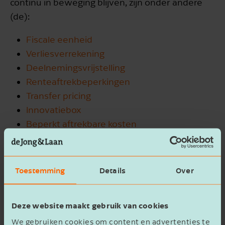
continu in beweging blijven, zijn onder andere
(de):
Fiscale eenheid
Verliesverrekening
Deelnemingsvrijstelling
Renteaftrekbeperkingen
Transfer pricing
Innovatiebox
Beperkt aftrekbare kosten
Toestemming
Details
Over
Deze website maakt gebruik van cookies
Rob Borgerink
We gebruiken cookies om content en advertenties te