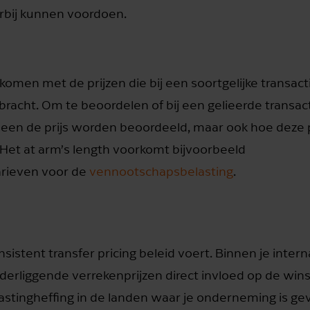
ierbij kunnen voordoen.
men met de prijzen die bij een soortgelijke transact
racht. Om te beoordelen of bij een gelieerde transac
lleen de prijs worden beoordeeld, maar ook hoe deze p
 Het at arm’s length voorkomt bijvoorbeeld
arieven voor de
vennootschapsbelasting
.
istent transfer pricing beleid voert. Binnen je intern
liggende verrekenprijzen direct invloed op de winst
stingheffing in de landen waar je onderneming is gev