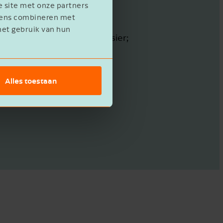
e site met onze partners
evens combineren met
nsfer pricing;
het gebruik van hun
roepsdossier en lokaal dossier;
de notificatieplicht.
Alles toestaan