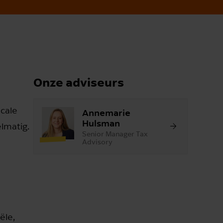
Onze adviseurs
scale
Annemarie
Hulsman
lmatig.
Senior Manager Tax
Advisory
ële,