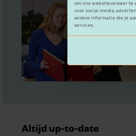
om ons websiteverkeer te a
voor social media, advert
andere informatie die je aa
services.
Altijd up-to-date