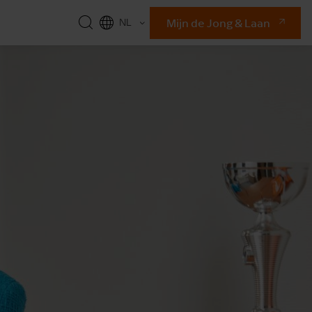
Mijn de Jong & Laan
NL
EN