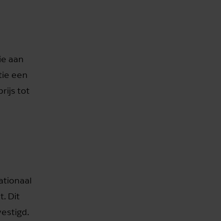
ie aan
tie een
rijs tot
ationaal
. Dit
estigd.