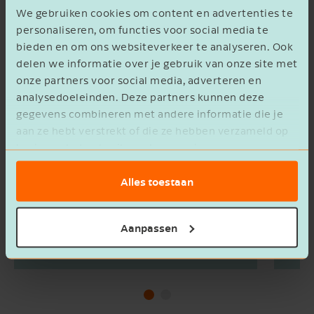
We gebruiken cookies om content en advertenties te
personaliseren, om functies voor social media te
bieden en om ons websiteverkeer te analyseren. Ook
delen we informatie over je gebruik van onze site met
onze partners voor social media, adverteren en
analysedoeleinden. Deze partners kunnen deze
gegevens combineren met andere informatie die je
aan ze hebt verstrekt of die ze hebben verzameld op
basis van het gebruik van hun services.
Alles toestaan
Internationaal zakendoen? Let op
Aanpassen
meldingsplicht bij de
Hoge
Belastingdienst!
stop