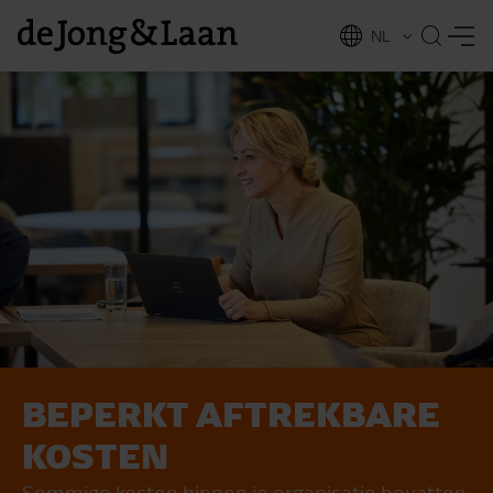
NL
EN
BEPERKT AFTREKBARE
vices
KOSTEN
Sommige kosten binnen je organisatie bevatten