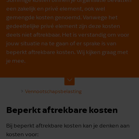
een zakelijk en privé element, ook wel
gemengde kosten genoemd. Vanwege het
gedeeltelijke privé element zijn deze kosten
deels niet aftrekbaar. Het is verstandig om voor
jouw situatie na te gaan of er sprake is van
beperkt aftrekbare kosten. Wij kijken graag met
je mee.
Vennootschapsbelasting
Beperkt aftrekbare kosten
Bij beperkt aftrekbare kosten kan je denken aan
kosten voor: