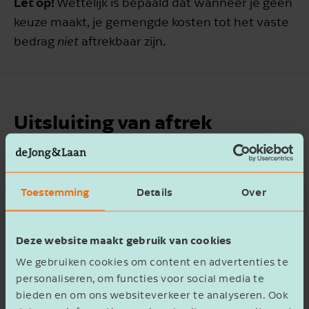
Let op!
Wettelijk is bepaald dat wanneer je geen
keuze maakt, je gemengde kosten tot het vaste
bedrag
niet
aftrekbaar zijn.
STUUR MIJ DE
Uitsluiting van aftrek
WHITEPAPER "ZO HAAL JE
HET MAXIMALE UIT DE
Naast kosten die beperkt aftrekbaar zijn, geldt er
WKR"
voor een aantal kostencategorieën volledige
Toestemming
Details
Over
uitsluiting van aftrek. Dit zijn bijvoorbeeld:
Voornaam
Geldboetes
Deze website maakt gebruik van cookies
Steekpenningen
We gebruiken cookies om content en advertenties te
Vaartuigen voor representatieve doeleinden
personaliseren, om functies voor social media te
Kleding (geen werkkleding)
Bedrijfsnaam
bieden en om ons websiteverkeer te analyseren. Ook
Algemene literatuur voor eigen gebruik