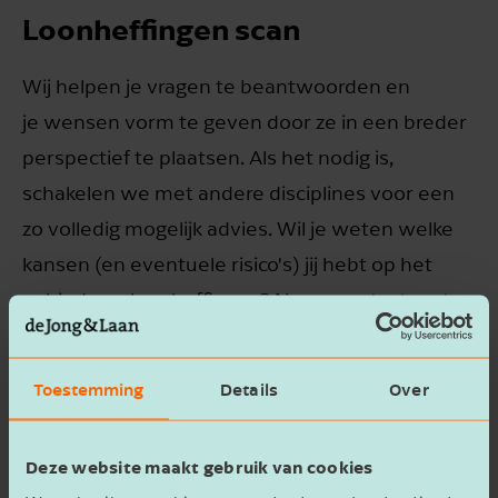
Loonheffingen scan
Wij helpen je vragen te beantwoorden en
je wensen vorm te geven door ze in een breder
perspectief te plaatsen. Als het nodig is,
schakelen we met andere disciplines voor een
zo volledig mogelijk advies. Wil je weten welke
kansen (en eventuele risico's) jij hebt op het
gebied van loonheffingen? Neem contact met
ons op en wij doen een loonheffingen scan voor
jou. Zo wordt het voor jou duidelijk waar nog
Toestemming
Details
Over
voordelen te behalen zijn.
Deze website maakt gebruik van cookies
Scan aanvragen