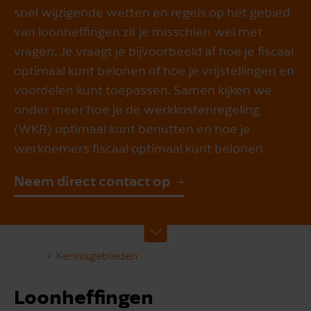
snel wijzigende wetten en regels op het gebied
van loonheffingen zit je misschien wel met
vragen. Je vraagt je bijvoorbeeld af hoe je fiscaal
optimaal kunt belonen of hoe je vrijstellingen en
voordelen kunt toepassen. Samen kijken we
onder meer hoe je de werkkostenregeling
(WKR) optimaal kunt benutten en hoe je
werknemers fiscaal optimaal kunt belonen.
Neem direct contact op
Kennisgebieden
Loonheffingen