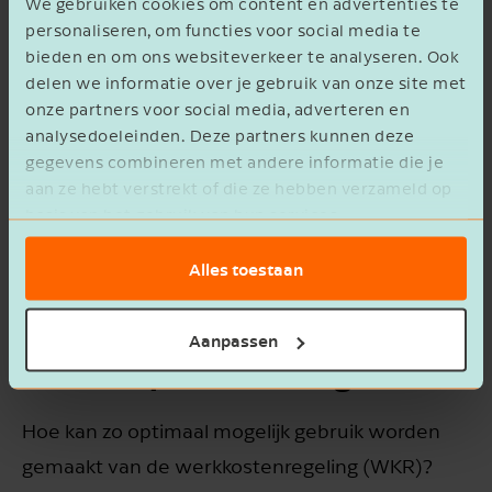
We gebruiken cookies om content en advertenties te
personaliseren, om functies voor social media te
bieden en om ons websiteverkeer te analyseren. Ook
delen we informatie over je gebruik van onze site met
onze partners voor social media, adverteren en
analysedoeleinden. Deze partners kunnen deze
gegevens combineren met andere informatie die je
aan ze hebt verstrekt of die ze hebben verzameld op
basis van het gebruik van hun services.
Alles toestaan
Aanpassen
Workshops loonheffingen
Hoe kan zo optimaal mogelijk gebruik worden
gemaakt van de werkkostenregeling (WKR)?