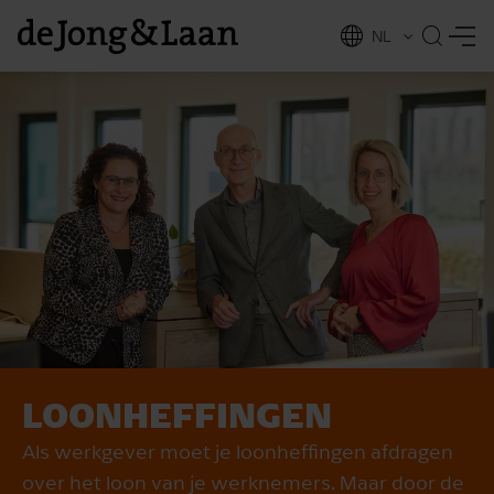
NL
EN
LOONHEFFINGEN
vices
Als werkgever moet je loonheffingen afdragen
over het loon van je werknemers. Maar door de