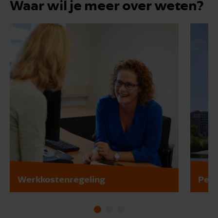
Waar wil je meer over weten?
Werkkostenregeling
Pers