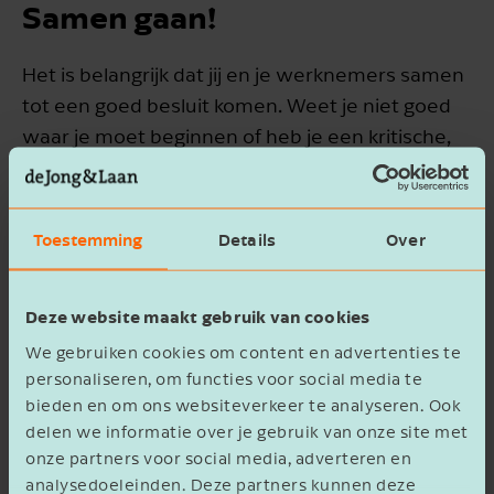
Samen gaan!
Het is belangrijk dat jij en je werknemers samen
tot een goed besluit komen. Weet je niet goed
waar je moet beginnen of heb je een kritische,
objectieve blik nodig? Wij denken graag met je
mee in jouw bestaande autoreglement en/of
stellen samen een nieuw reglement op die
Toestemming
Details
Over
aansluit op de wensen en behoeften van zowel
werkgever als werknemers.
Deze website maakt gebruik van cookies
Het reglement kunnen we doornemen door
We gebruiken cookies om content en advertenties te
middel van een algemene voorlichting en/of
personaliseren, om functies voor social media te
bieden en om ons websiteverkeer te analyseren. Ook
memo die we aan jou en je werknemers
delen we informatie over je gebruik van onze site met
presenteren. Indien gewenst kunnen we een
onze partners voor social media, adverteren en
vooroverleg plannen met de Belastingdienst,
analysedoeleinden. Deze partners kunnen deze