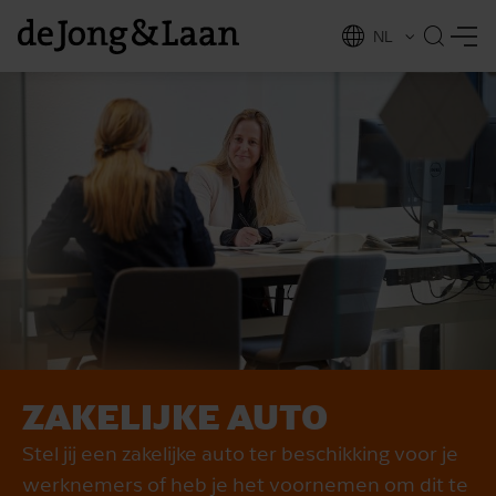
NL
EN
ZAKELIJKE AUTO
vices
Stel jij een zakelijke auto ter beschikking voor je
werknemers of heb je het voornemen om dit te