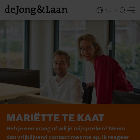
NL
EN
MARIËTTE TE KAAT
vices
Heb je een vraag of wil je mij spreken? Neem
dan vrijblijvend contact met me op. Ik reageer