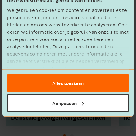
Deze website maakt gebruik van cookies
Meer van Mariëtte
We gebruiken cookies om content en advertenties te
personaliseren, om functies voor social media te
bieden en om ons websiteverkeer te analyseren. Ook
delen we informatie over je gebruik van onze site met
onze partners voor social media, adverteren en
analysedoeleinden. Deze partners kunnen deze
gegevens combineren met andere informatie die je
aan ze hebt verstrekt of die ze hebben verzameld op
basis van het gebruik van hun services.
Alles toestaan
Aanpassen
Fisc
De fiscale gevolgen van geschenken
fiet