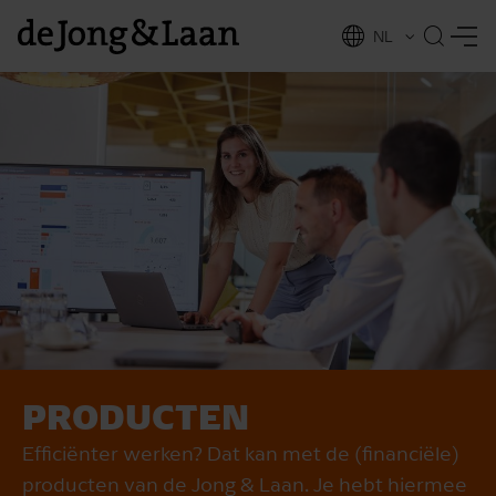
NL
EN
PRODUCTEN
vices
Efficiënter werken? Dat kan met de (financiële)
producten van de Jong & Laan. Je hebt hiermee