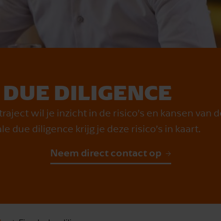
 DUE DILIGENCE
raject wil je inzicht in de risico’s en kansen van
e due diligence krijg je deze risico’s in kaart.
Neem direct contact op