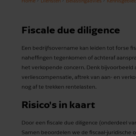
Home
Diensten
Belastingadvies
Kennisgebie
Fiscale due diligence
Een bedrijfsovername kan leiden tot forse fisc
naheffingen tegenkomen of achteraf aansprak
het verkopende concern. Denk bijvoorbeeld a
verliescompensatie, aftrek van aan- en verk
nog af te trekken rentelasten.
Risico's in kaart
Door een fiscale due diligence (onderdeel v
Samen beoordelen we de fiscaal-juridische o