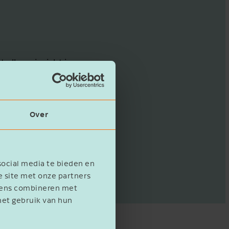
alleen inzicht in
ue diligence
Over
p;
social media te bieden en
e site met onze partners
evens combineren met
het gebruik van hun