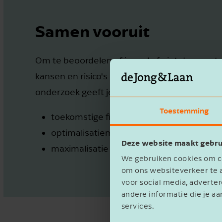
Samen vooruit
Om te beoordelen of je wel of niet doorgaat 
kansen en risico's uit het verleden belangrijk
onderzoek geeft je inzicht in:
Toestemming
toekomstige fiscale risico’s en het voor
optimalisatiemogelijkheden van de bedri
Deze website maakt gebru
maximalisatie van de renteaftrek van eve
We gebruiken cookies om co
om ons websiteverkeer te a
voor social media, advert
andere informatie die je aa
services.