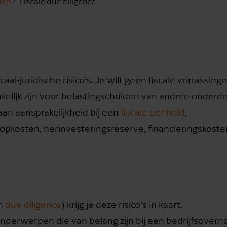
den
Fiscale due diligence
aal-juridische risico’s. Je wilt geen fiscale verrassing
elijk zijn voor belastingschulden van andere onderd
an aansprakelijkheid bij een
fiscale eenheid
,
oopkosten, herinvesteringsreserve, financieringskoste
an
due diligence
) krijg je deze risico’s in kaart.
nderwerpen die van belang zijn bij een bedrijfsover