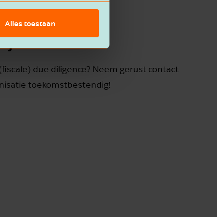
Alles toestaan
t jou
(fiscale) due diligence? Neem gerust contact
isatie toekomstbestendig!