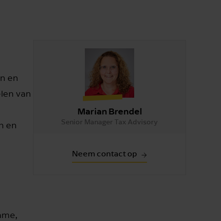
en en
elen van
Marian Brendel
Senior Manager Tax Advisory
n en
Neem contact op
name,