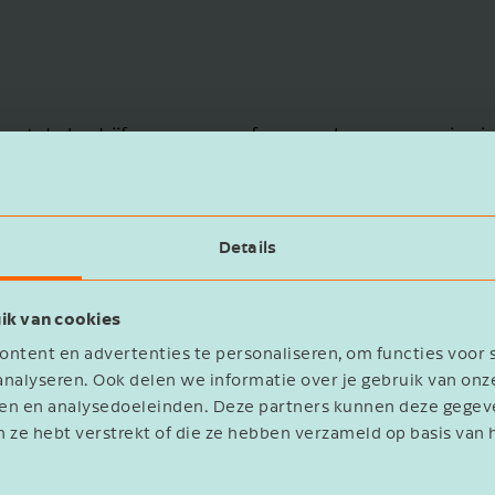
met de bedrijfsovername of een verkoopproces, is niet 
, maar óók inzicht in toekomstige kansen. Een fiscaal d
Details
komen hiervan;
jfsstructuur na overname of ten behoeve van verkoo
ik van cookies
ntuele financieringen.
ntent en advertenties te personaliseren, om functies voor 
nalyseren. Ook delen we informatie over je gebruik van onz
eren en analysedoeleinden. Deze partners kunnen deze geg
n ze hebt verstrekt of die ze hebben verzameld op basis van 