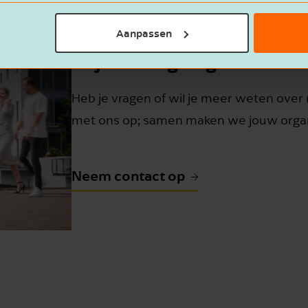
Aanpassen
Wij maken graag kennis me
Heb je vragen of wil je meer weten over 
met ons op; samen maken we jouw organ
Neem contact op