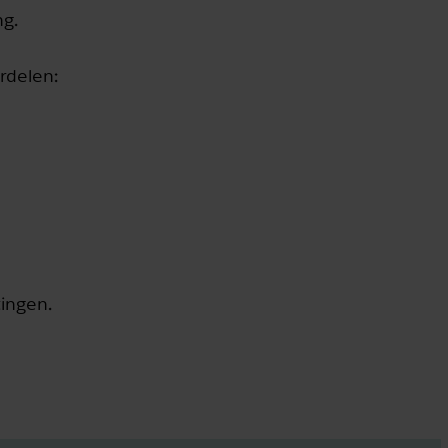
ng.
rdelen:
tingen.