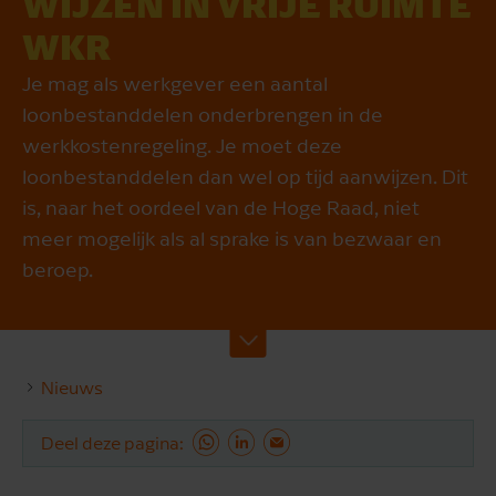
WIJZEN IN VRIJE RUIMTE
WKR
Je mag als werkgever een aantal
loonbestanddelen onderbrengen in de
werkkostenregeling. Je moet deze
loonbestanddelen dan wel op tijd aanwijzen. Dit
is, naar het oordeel van de Hoge Raad, niet
meer mogelijk als al sprake is van bezwaar en
beroep.
Nieuws
Deel deze pagina