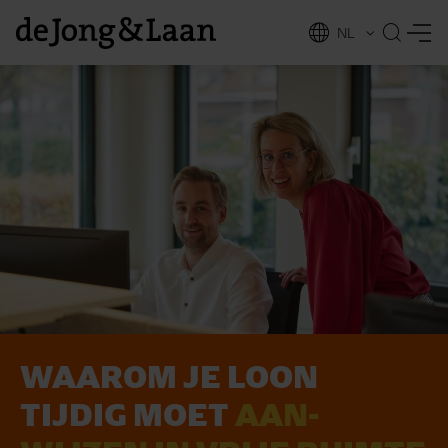
NL
EN
WAAROM JE LOON
vices
TIJDIG MOET
AAN­