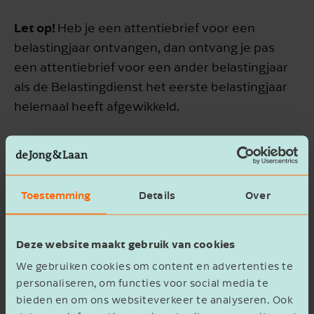
Let op!
Heb je een attentiebrief voor een
belastingjaar ontvangen, dan ontvang je pas
een attentiebrief voor een ander belastingjaar
als de Belastingdienst het eerste belastingjaar
helemaal heeft afgewikkeld.
Reactietermijn
Om een beroep te doen op de
Toestemming
Details
Over
tegenbewijsregeling, moet je verplicht
gebruikmaken van het formulier
Opgaaf
Deze website maakt gebruik van cookies
Werkelijk Rendement (OWR)
. Na ontvangst van
We gebruiken cookies om content en advertenties te
een motiveringsbrief, moet dit formulier binnen
personaliseren, om functies voor social media te
12 weken bij de Belastingdienst ingediend
bieden en om ons websiteverkeer te analyseren. Ook
worden. Na ontvangst van een attentiebrief