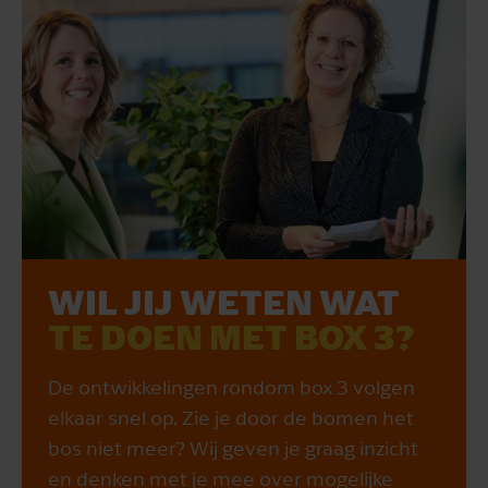
WIL JIJ WETEN WAT
TE DOEN MET BOX 3?
De ontwikkelingen rondom box 3 volgen
elkaar snel op. Zie je door de bomen het
bos niet meer? Wij geven je graag inzicht
en denken met je mee over mogelijke