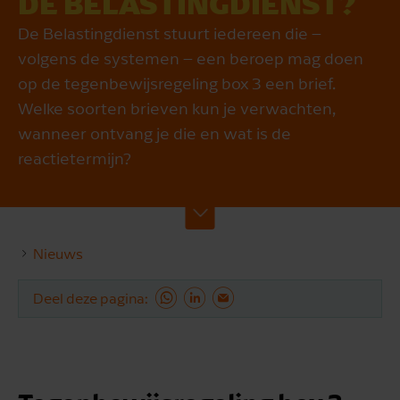
DE BELASTING­DIENST?
De Belastingdienst stuurt iedereen die –
volgens de systemen – een beroep mag doen
op de tegenbewijsregeling box 3 een brief.
Welke soorten brieven kun je verwachten,
wanneer ontvang je die en wat is de
reactietermijn?
Nieuws
Deel deze pagina