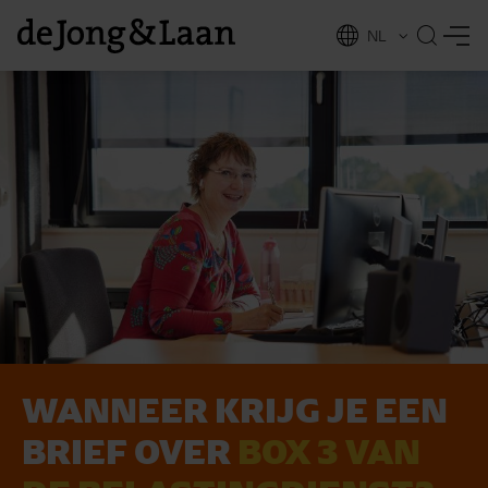
NL
EN
WANNEER KRIJG JE EEN
vices
BRIEF OVER
BOX 3 VAN