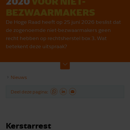
2020
VOOR NIET-
BEZWAARMAKERS
De Hoge Raad heeft op 25 juni 2026 beslist dat
de zogenoemde niet-bezwaarmakers geen
recht hebben op rechtsherstel box 3. Wat
betekent deze uitspraak?
Nieuws
Deel deze pagina
Kerstarrest