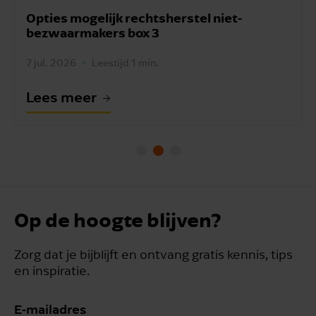
chtsherstel niet-
Hypotheekrenteaftrek
x 3
aangiften.
 min.
7 jul. 2026
Leestijd 1 min.
Lees meer
Op de hoogte blijven?
Zorg dat je bijblijft en ontvang gratis kennis, tips
en inspiratie.
E-mailadres