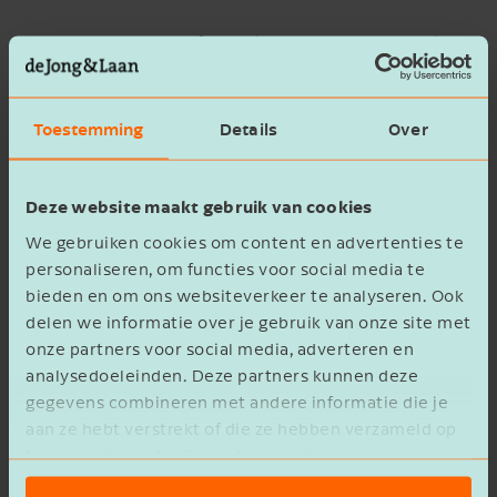
De Hoge Raad heeft beslist dat geen sprake is
van discriminatie ten opzichte van
belastingplichtigen die wel op tijd bezwaar
Toestemming
Details
Over
maakten. Ook het evenredigheidsbeginsel, het
vertrouwensbeginsel en het
zorgvuldigheidsbeginsel zijn niet geschonden,
Deze website maakt gebruik van cookies
aldus de Hoge Raad. Dit betekent dat niet-
We gebruiken cookies om content en advertenties te
bezwaarmakers geen recht op teruggaaf van
personaliseren, om functies voor social media te
box 3 over de jaren 2017 tot en met 2020
bieden en om ons websiteverkeer te analyseren. Ook
hebben.
delen we informatie over je gebruik van onze site met
onze partners voor social media, adverteren en
analysedoeleinden. Deze partners kunnen deze
gegevens combineren met andere informatie die je
aan ze hebt verstrekt of die ze hebben verzameld op
basis van het gebruik van hun services.