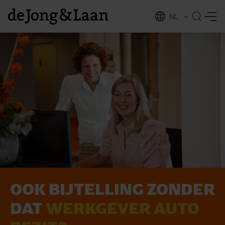
NL
EN
OOK BIJTELLING ZONDER
vices
DAT
WERKGEVER AUTO