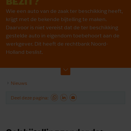
BEZIT?
Wie een auto van de zaak ter beschikking heeft,
krijgt met de bekende bijtelling te maken.
Daarvoor is niet vereist dat de ter beschikking
gestelde auto in eigendom toebehoort aan de
werkgever. Dit heeft de rechtbank Noord-
Holland beslist.
Nieuws
Deel deze pagina