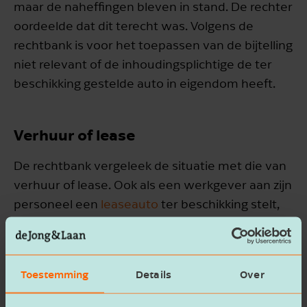
maar de naheffingen bleven in stand. De rechter
oordeelde dat dit terecht was. Volgens de
rechtbank is voor het toepassen van de bijtelling
niet relevant of de inhoudingsplichtige de ter
beschikking gestelde auto in eigendom heeft.
Verhuur of lease
De rechtbank vergeleek de situatie met die van
verhuur of lease. Ook als een werkgever aan zijn
personeel een
leaseauto
ter beschikking stelt,
moet er namelijk met de bijtelling rekening
worden gehouden. De naheffingen bleven dan
ook in stand.
Toestemming
Details
Over