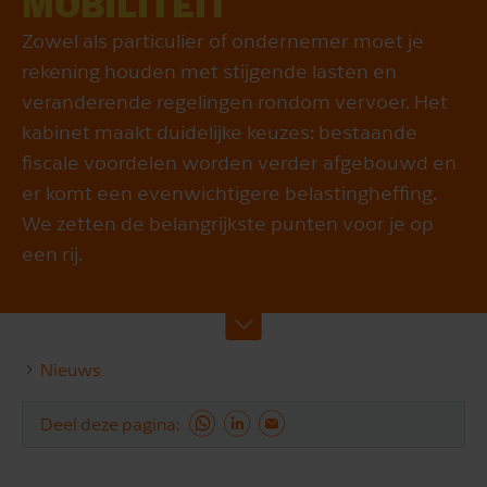
MOBILITEIT
Zowel als particulier of ondernemer moet je
rekening houden met stijgende lasten en
veranderende regelingen rondom vervoer. Het
kabinet maakt duidelijke keuzes: bestaande
fiscale voordelen worden verder afgebouwd en
er komt een evenwichtigere belastingheffing.
We zetten de belangrijkste punten voor je op
een rij.
Nieuws
Deel deze pagina