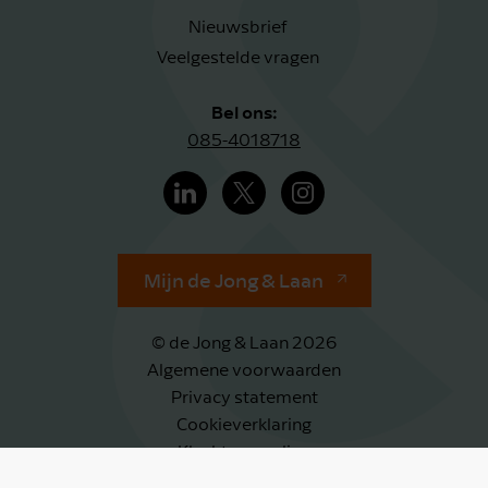
Nieuwsbrief
Veelgestelde vragen
Bel ons:
085-4018718
Mijn de Jong & Laan
© de Jong & Laan 2026
Algemene voorwaarden
Privacy statement
Cookieverklaring
Klachtenregeling
Klokkenluidersregeling