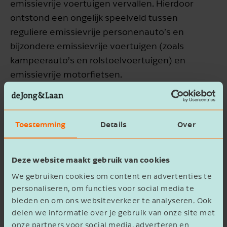
emissievrije voertuigen vervallen. Hierdoor
ontstond een ongelijk speelveld tussen
reguliere emissievrije personenauto’s en
bijzondere emissievrije voertuigen (zoals
kampeerauto’s en rolstoelvoertuigen) en
STUUR MIJ DE
emissievrije motorfietsen.
WHITEPAPER
"PRINSJESDAG: DIT KAN JE
Dit verschil is tijdelijk hersteld via een
IN 2026 VERWACHTEN OP
beleidsbesluit en wordt nu wettelijk vastgelegd
FISCAAL GEBIED"
Toestemming
Details
Over
tot en met 2030:
Voornaam
voor emissievrije bijzondere personenauto’s
Deze website maakt gebruik van cookies
geldt hetzelfde vaste bpm-bedrag als voor
We gebruiken cookies om content en advertenties te
reguliere emissievrije auto’s (€ 667, met
personaliseren, om functies voor social media te
terugwerkende kracht tot 1 januari 2025);
bieden en om ons websiteverkeer te analyseren. Ook
Bedrijfsnaam
voor emissievrije motorfietsen geldt een
delen we informatie over je gebruik van onze site met
vaste voet van € 200.
onze partners voor social media, adverteren en