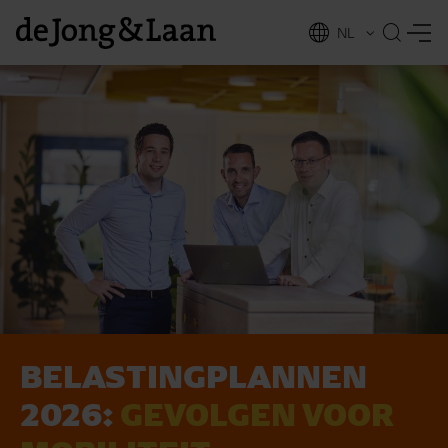
NL
EN
BELASTING­PLANNEN
vices
2026:
GEVOLGEN VOOR