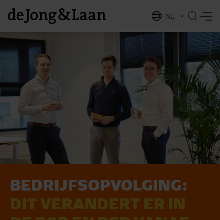
NL
EN
BEDRIJFSOPVOLGING:
vices
DIT VERANDERT ER IN