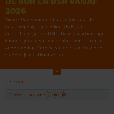
DE BOR EN DSR VANAF
2026
Vanaf 2026 veranderen de regels voor de
bedrijfsopvolgingsregeling (BOR) en
doorschuifregeling (DSR). Deze aanscherpingen
kunnen grote gevolgen hebben voor jou en je
onderneming. Ontdek wat er wijzigt en welke
stappen je nu al kunt zetten.
Nieuws
Deel deze pagina