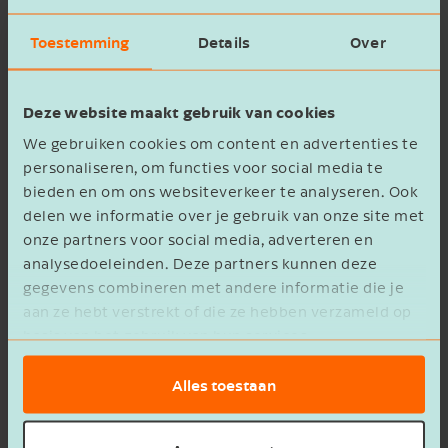
BEDRIJFSOPVOLGING"
maanden bij.
Toestemming
Details
Over
De (onbedoelde) dubbele BOR wordt
beperkt: je mag de
Voornaam
bedrijfsopvolgingsregeling nog slechts één
Deze website maakt gebruik van cookies
keer toepassen op dezelfde onderneming.
We gebruiken cookies om content en advertenties te
Schenken, terugkopen en opnieuw
personaliseren, om functies voor social media te
schenken is dus niet meer mogelijk.
Bedrijfsnaam
bieden en om ons websiteverkeer te analyseren. Ook
Vanaf 2026 tellen ook schulden mee die
delen we informatie over je gebruik van onze site met
horen bij het ter beschikking gestelde
onze partners voor social media, adverteren en
analysedoeleinden. Deze partners kunnen deze
onroerend goed. Hiermee wordt een
gegevens combineren met andere informatie die je
E-mailadres
eerdere omissie in de regeling hersteld.
aan ze hebt verstrekt of die ze hebben verzameld op
basis van het gebruik van hun services.
Tip!
Loop je met de gedachte om jouw bedrijf
over te dragen? Neem dan
contact
op met je
Alles toestaan
Ik ontvang graag de maandelijkse
adviseur om te laten beoordelen of deze
nieuwsbrief met gratis tips,
wetswijziging consequenties heeft.
adviezen en inspiratie.