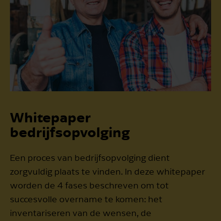
Whitepaper
bedrijfsopvolging
Een proces van bedrijfsopvolging dient
zorgvuldig plaats te vinden. In deze whitepaper
worden de 4 fases beschreven om tot
succesvolle overname te komen: het
inventariseren van de wensen, de