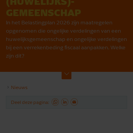
(HUWELIJKS)­
GEMEENSCHAP
In het Belastingplan 2026 zijn maatregelen
opgenomen die ongelijke verdelingen van een
huwelijksgemeenschap en ongelijke verdelingen
bij een verrekenbeding fiscaal aanpakken. Welke
zijn dit?
Nieuws
Deel deze pagina