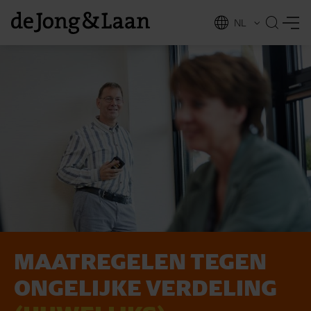
NL
EN
MAATREGELEN TEGEN
vices
ONGELIJKE VERDELING