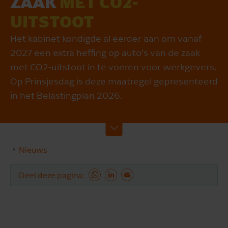
ZAAK
MET CO2-
UITSTOOT
Het kabinet kondigde al eerder aan om vanaf
2027 een extra heffing op auto’s van de zaak
met CO2-uitstoot in te voeren voor werkgevers.
Op Prinsjesdag is deze maatregel gepresenteerd
in het Belastingplan 2026.
Nieuws
Deel deze pagina