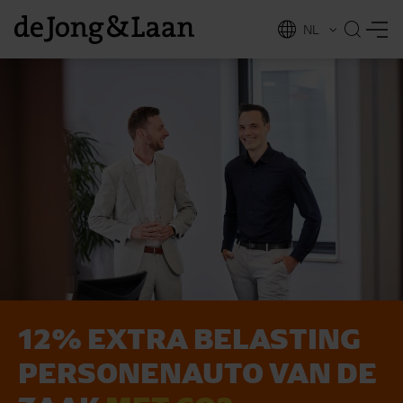
NL
EN
12% EXTRA BELASTING
vices
PERSONEN­AUTO VAN DE