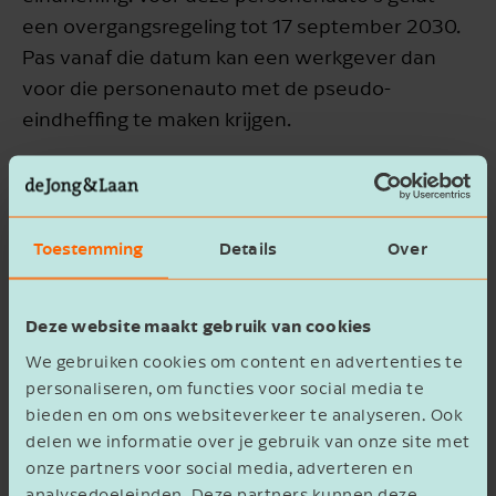
een overgangsregeling tot 17 september 2030.
STUUR MIJ DE
Pas vanaf die datum kan een werkgever dan
WHITEPAPER "PSEUDO-
voor die personenauto met de pseudo-
EINDHEFFING: EXTRA
eindheffing te maken krijgen.
BELASTING OP FOSSIELE
PERSONENAUTO’S VANAF
Let op!
De overgangsregeling is gekoppeld aan
2027"
de personenauto. Dus ook als een werkgever de
auto na 1 januari 2027 ter beschikking stelt aan
Toestemming
Details
Over
een andere werknemer dan aan wie de auto
Voornaam
vóór 1 januari 2027 ter beschikking stond, blijft
Deze website maakt gebruik van cookies
de overgangsregeling gelden.
We gebruiken cookies om content en advertenties te
personaliseren, om functies voor social media te
Achternaam
12% van de (catalogus)waarde
bieden en om ons websiteverkeer te analyseren. Ook
delen we informatie over je gebruik van onze site met
De 12% pseudo-eindheffing wordt straks
onze partners voor social media, adverteren en
analysedoeleinden. Deze partners kunnen deze
berekend over de cataloguswaarde van de