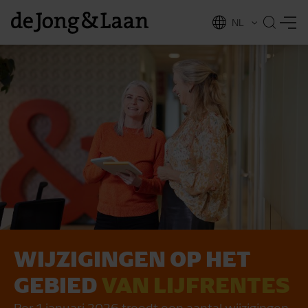
NL
EN
WIJZIGINGEN OP HET
vices
GEBIED
VAN LIJFRENTES
Per 1 januari 2026 treedt een aantal wijzigingen