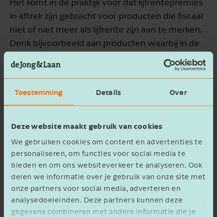
Het komt in de praktijk voor dat lijfrentepremies
in aftrek zijn gebracht voor producten die fiscaal
niet of niet meer als lijfrente zijn aan te merken.
Denk bijvoorbeeld aan producten waarbij in de
voorwaarden niet is opgenomen dat afkoop niet
is toegestaan of lijfrenteproducten die worden
uitgekeerd na de uiterste datum. Om
Toestemming
Details
Over
ongewenste gevolgen te voorkomen wordt
bepaald dat dergelijke uitkeringen voortaan
belast zijn.
Deze website maakt gebruik van cookies
We gebruiken cookies om content en advertenties te
Let op!
Om anticiperen te voorkomen gaat deze
personaliseren, om functies voor social media te
wijziging met terugwerkende kracht in vanaf de
bieden en om ons websiteverkeer te analyseren. Ook
datum van bekendmaking, te weten 25 april
delen we informatie over je gebruik van onze site met
onze partners voor social media, adverteren en
2025.
analysedoeleinden. Deze partners kunnen deze
gegevens combineren met andere informatie die je