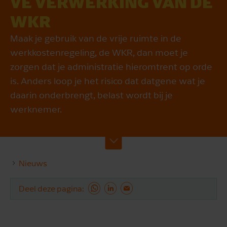
VE VER­WER­KING VAN DE
WKR
Maak je gebruik van de vrije ruimte in de
werkkostenregeling, de WKR, dan moet je
zorgen dat je administratie hieromtrent op orde
is. Anders loop je het risico dat datgene wat je
daarin onderbrengt, belast wordt bij je
werknemer.
Nieuws
Deel deze pagina