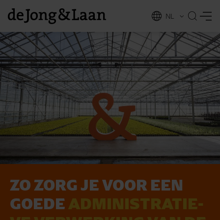
NL
EN
ZO ZORG JE VOOR EEN
vices
GOEDE
AD­MI­NI­STRA­TIE­