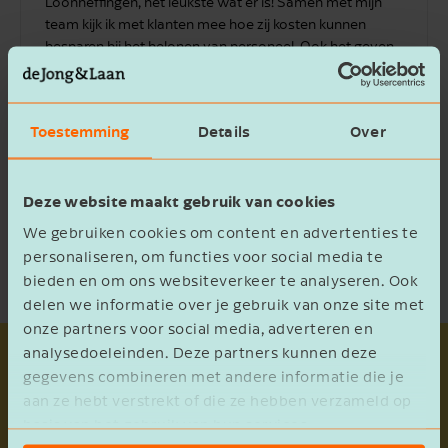
Loonheffingen, het leukste wat er is! Samen met mijn
team kijk ik met klanten mee hoe zij kosten kunnen
besparen bij het belonen van personeel. Ook het geven
van presentaties op mijn vakgebied, zowel intern als
extern, geeft mij veel energie. Het contact met klanten &
collega’s om (internationale) vraagstukken op te lossen
Toestemming
Details
Over
is mijn grootste drive!
Neem contact op
Deze website maakt gebruik van cookies
We gebruiken cookies om content en advertenties te
personaliseren, om functies voor social media te
bieden en om ons websiteverkeer te analyseren. Ook
delen we informatie over je gebruik van onze site met
onze partners voor social media, adverteren en
analysedoeleinden. Deze partners kunnen deze
gegevens combineren met andere informatie die je
Let op!
aan ze hebt verstrekt of die ze hebben verzameld op
basis van het gebruik van hun services.
De zogenaamde goedkeuring voor de aanwijzing