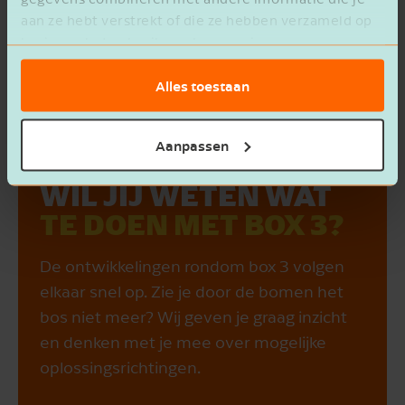
aan ze hebt verstrekt of die ze hebben verzameld op
basis van het gebruik van hun services.
Alles toestaan
Aanpassen
WIL JIJ WETEN WAT
TE DOEN MET BOX 3?
De ontwikkelingen rondom box 3 volgen
elkaar snel op. Zie je door de bomen het
bos niet meer? Wij geven je graag inzicht
en denken met je mee over mogelijke
oplossingsrichtingen.