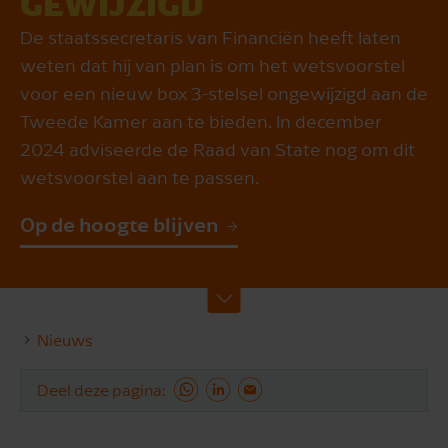
GEWIJZIGD
De staatssecretaris van Financiën heeft laten
weten dat hij van plan is om het wetsvoorstel
voor een nieuw box 3-stelsel ongewijzigd aan de
Tweede Kamer aan te bieden. In december
2024 adviseerde de Raad van State nog om dit
wetsvoorstel aan te passen.
Op de hoogte blijven
Nieuws
Deel deze pagina