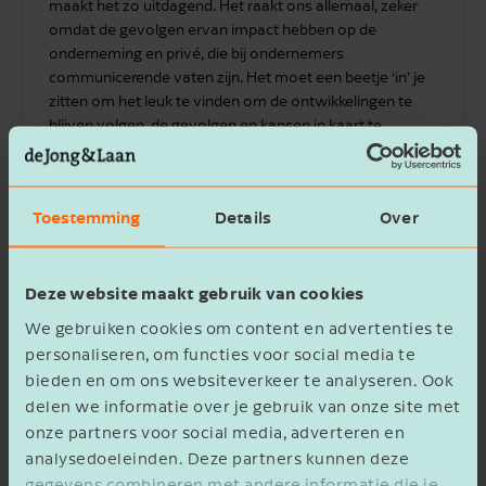
maakt het zo uitdagend. Het raakt ons allemaal, zeker
omdat de gevolgen ervan impact hebben op de
onderneming en privé, die bij ondernemers
communicerende vaten zijn. Het moet een beetje ‘in’ je
zitten om het leuk te vinden om de ontwikkelingen te
blijven volgen, de gevolgen en kansen in kaart te
brengen en die op een begrijpelijke manier te delen. En
dat geldt zeker voor mij.
Toestemming
Details
Over
Neem contact op
Deze website maakt gebruik van cookies
We gebruiken cookies om content en advertenties te
personaliseren, om functies voor social media te
bieden en om ons websiteverkeer te analyseren. Ook
delen we informatie over je gebruik van onze site met
onze partners voor social media, adverteren en
analysedoeleinden. Deze partners kunnen deze
gegevens combineren met andere informatie die je