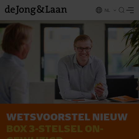
NL
EN
WETS­VOORSTEL NIEUW
vices
BOX 3-STELSEL ON­