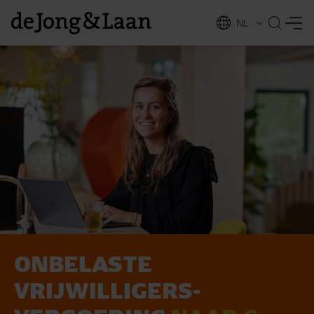
NL
EN
ONBELASTE
vices
VRIJWILLIGERS­