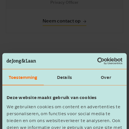
Privacy Officer
Neem contact op
Voorwaarden vrijwilligersvergoeding
Toestemming
Details
Over
Om gebruik te kunnen maken van de fiscale
regels voor een onbelaste
vrijwilligersvergoeding moet je aan een aantal
Deze website maakt gebruik van cookies
voorwaarden voldoen:
We gebruiken cookies om content en advertenties te
personaliseren, om functies voor social media te
je organisatie:
bieden en om ons websiteverkeer te analyseren. Ook
delen we informatie over je gebruik van onze site met