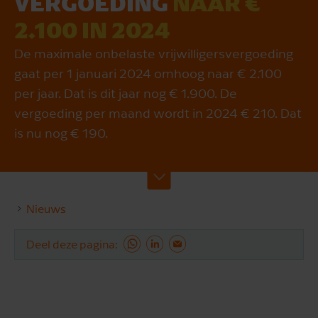
VERGOEDING
NAAR €
2.100 IN 2024
De maximale onbelaste vrijwilligersvergoeding
gaat per 1 januari 2024 omhoog naar € 2.100
per jaar. Dat is dit jaar nog € 1.900. De
vergoeding per maand wordt in 2024 € 210. Dat
is nu nog € 190.
Nieuws
Deel deze pagina