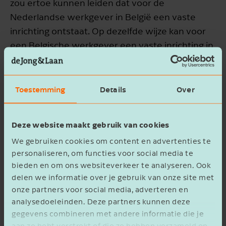
zou ertoe kunnen leiden dat voor de
Nederlandse werkgever in België een vaste
inrichting ontstaat. Op dezelfde wijze kan voor
een Belgische werkgever een vaste inrichting in
Nederland ontstaan door het thuiswerken van
een Nederlandse werknemer. Dit is niet altijd
gewenst. Zo ontstaat bij een vaste inrichting
Toestemming
Details
Over
vennootschapsbelastingplicht in het woonland
van de werknemer voor de winst die vanuit die
Deze website maakt gebruik van cookies
vaste inrichting wordt behaald. Ook wordt een
We gebruiken cookies om content en advertenties te
werkgever bij een vaste inrichting
personaliseren, om functies voor social media te
inhoudingsplichtig voor loonheffing van de
bieden en om ons websiteverkeer te analyseren. Ook
thuiswerkende werknemer in het woonland.
delen we informatie over je gebruik van onze site met
onze partners voor social media, adverteren en
analysedoeleinden. Deze partners kunnen deze
Factoren vaste inrichting
gegevens combineren met andere informatie die je
aan ze hebt verstrekt of die ze hebben verzameld op