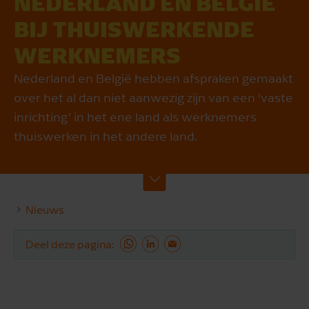
NEDER­LAND EN BELGIË
BIJ THUIS­WERKENDE
WERK­NEMERS
Nederland en België hebben afspraken gemaakt
over het al dan niet aanwezig zijn van een ‘vaste
inrichting’ in het ene land als werknemers
thuiswerken in het andere land.
Nieuws
Deel deze pagina