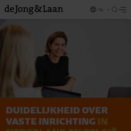
NL
EN
DUIDELIJK­HEID OVER
vices
VASTE INRICHTING
IN