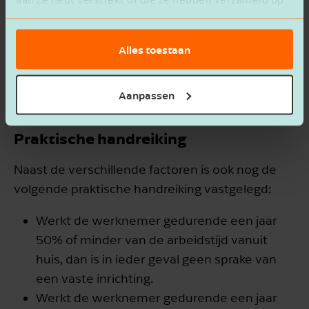
In een op 8 december 2023 gepubliceerde
basis van het gebruik van hun services.
overeenkomst tussen Nederland en België zijn
daarom verschillende factoren vastgelegd
Alles toestaan
waarmee beoordeeld kan worden of wel of niet
sprake is van een vaste inrichting
Aanpassen
Praktische handreiking
Naast de verschillende factoren is ook nog de
volgende praktische handreiking vastgelegd:
Werkt de werknemer gedurende een jaar
50% of minder van de arbeidstijd vanuit
huis, dan is in ieder geval geen sprake van
een vaste inrichting.
Werkt de werknemer gedurende een jaar