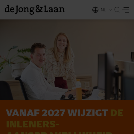
NL
EN
VANAF 2027 WIJZIGT
DE
vices
INLENERS­