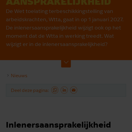
AANSPRAKELIJK­HEID
De Wet toelating terbeschikkingstelling van
arbeidskrachten, Wtta, gaat in op 1 januari 2027.
De inlenersaansprakelijkheid wijzigt ook op het
moment dat de Wtta in werking treedt. Wat
wijzigt er in de inlenersaansprakelijkheid?
Nieuws
Deel deze pagina
Inlenersaansprakelijkheid