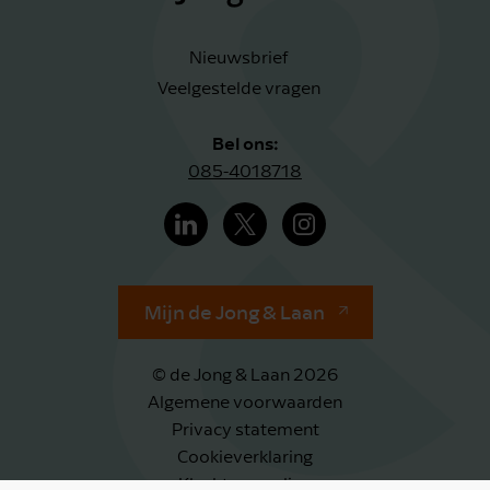
Nieuwsbrief
Veelgestelde vragen
Bel ons:
085-4018718
Mijn de Jong & Laan
© de Jong & Laan 2026
Algemene voorwaarden
Privacy statement
Cookieverklaring
Klachtenregeling