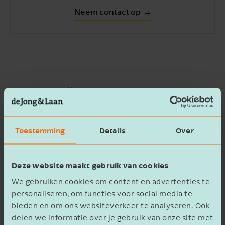
Neem contact op
Tegenbewijs omvang
aansprakelijkheidsschuld
De inlener en doorlener mogen straks nog wel
Toestemming
Details
Over
tegenbewijs leveren over de werkelijke omvang
van de aansprakelijkheidsschuld, bijvoorbeeld
Deze website maakt gebruik van cookies
op basis van stukken uit de eigen administratie.
We gebruiken cookies om content en advertenties te
personaliseren, om functies voor social media te
Uitzendonderneming is standaard
bieden en om ons websiteverkeer te analyseren. Ook
delen we informatie over je gebruik van onze site met
uitlener