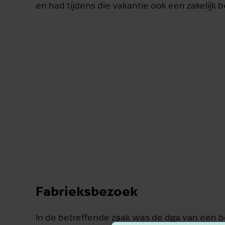
en had tijdens die vakantie ook een zakelijk 
Fabrieksbezoek
In de betreffende zaak was de dga van een be