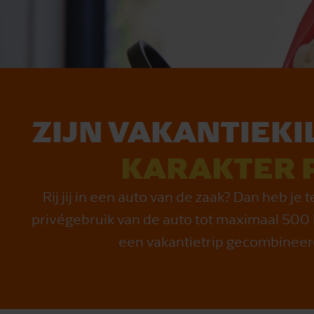
ZIJN VA­KAN­TIE­K
KA­RAK­TER P
Rij jij in een auto van de zaak? Dan heb je
privégebruik van de auto tot maximaal 500 
een vakantietrip gecombineerd 