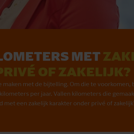
I­LO­ME­TERS MET
ZA­K
RI­VÉ OF ZA­KE­LIJK?
 te maken met de bijtelling. Om die te voorkomen, 
kilometers per jaar. Vallen kilometers die gemaa
met een zakelijk karakter onder privé of zakelijk