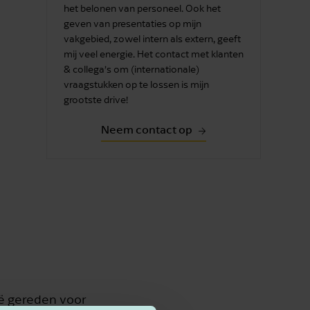
het belonen van personeel. Ook het
geven van presentaties op mijn
vakgebied, zowel intern als extern, geeft
mij veel energie. Het contact met klanten
& collega’s om (internationale)
vraagstukken op te lossen is mijn
grootste drive!
Neem contact op
ië gereden voor