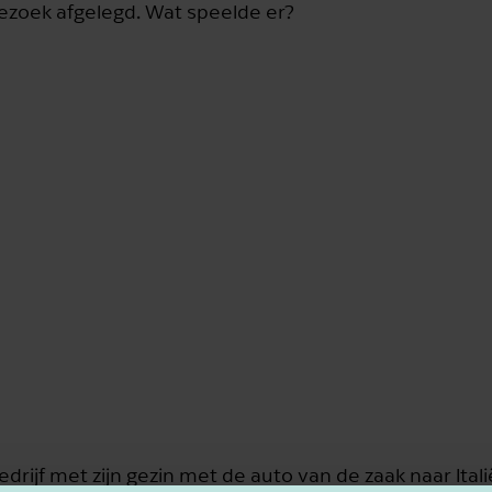
bezoek afgelegd. Wat speelde er?
drijf met zijn gezin met de auto van de zaak naar Ital