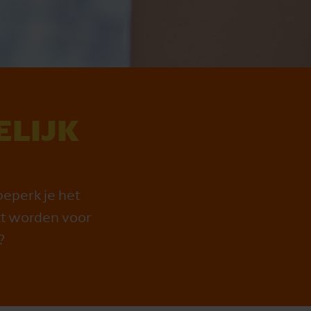
E­LIJK
beperk je het
kt worden voor
?