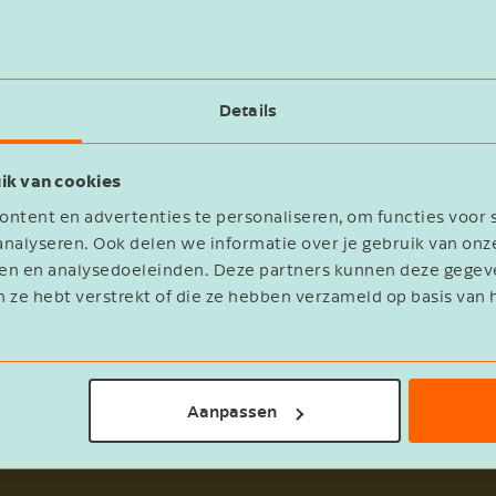
ie had de dga een bezoek gebracht aan een fabriek wa
25 kilometer van het vakantieadres af. De vraag was 
ten worden aangemerkt.
Details
ik van cookies
ntent en advertenties te personaliseren, om functies voor 
er in deze zaak zowel een zakelijk als een privédoel 
nalyseren. Ook delen we informatie over je gebruik van onz
t zakelijke doel, noch het privédoel als hoofddoel w
eren en analysedoeleinden. Deze partners kunnen deze geg
n ze hebt verstrekt of die ze hebben verzameld op basis van 
chts als zakelijk worden bestempeld als ze door een ve
of niet in dezelfde omvang zouden zijn gemaakt.
Aanpassen