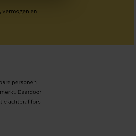
n, vermogen en
kbare personen
emerkt. Daardoor
ie achteraf fors