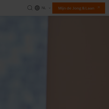
Mijn de Jong & Laan
NL
EN