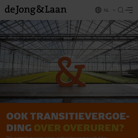
NL
EN
OOK TRAN­SI­TIE­VER­GOE­
vices
DING
OVER OVER­UREN?
Bij ontslag van een arbeidsongeschikte