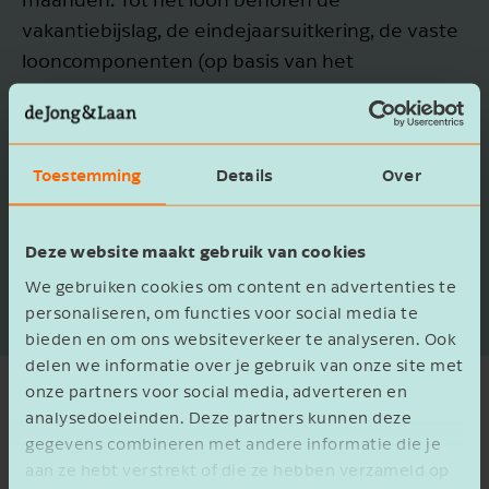
vakantiebijslag, de eindejaarsuitkering, de vaste
looncomponenten (op basis van het
gemiddelde van de laatste twaalf maanden
voor het eindigen van de arbeidsovereenkomst)
en de overeengekomen variabele
Toestemming
Details
Over
looncomponenten op basis van het gemiddelde
van de laatste drie jaar voor het eindigen van de
arbeidsovereenkomst, maar zonder daarbij
Deze website maakt gebruik van cookies
perioden van arbeidsongeschiktheid mee te
We gebruiken cookies om content en advertenties te
tellen.
personaliseren, om functies voor social media te
bieden en om ons websiteverkeer te analyseren. Ook
delen we informatie over je gebruik van onze site met
onze partners voor social media, adverteren en
analysedoeleinden. Deze partners kunnen deze
Welke periode telt?
gegevens combineren met andere informatie die je
aan ze hebt verstrekt of die ze hebben verzameld op
In de Regeling looncomponenten en