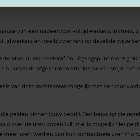
ats van voltijdwerkers, omdat ze in ieder geval over ee
sprake van een nadeel voor voltijdwerkers. Immers, al
ltijdwerkers en deeltijdwerkers op dezelfde wijze b
 arbeidsduur als maatstaf én uitgangspunt moet gelde
uren buiten de afgesproken arbeidsduur in strijd met de 
basis van deze rechtspraak mogelijk met een loonvorderi
e gelden binnen jouw bedrijf. Een bepaling die regel
d over de uren boven fulltime, is mogelijk niet geldig
e meer uren werken dan hun contractuele uren in afw