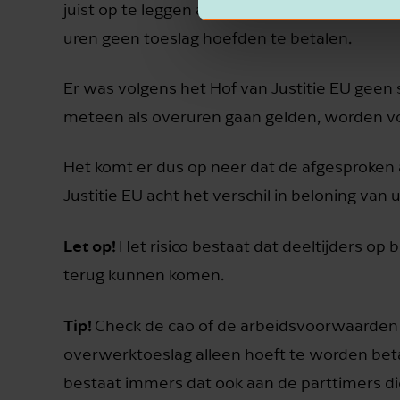
juist op te leggen aan deeltijdwerkers in pla
uren geen toeslag hoefden te betalen.
Er was volgens het Hof van Justitie EU geen 
meteen als overuren gaan gelden, worden vo
Het komt er dus op neer dat de afgesproken
Justitie EU acht het verschil in beloning van 
Let op!
Het risico bestaat dat deeltijders op 
terug kunnen komen.
Tip!
Check de cao of de arbeidsvoorwaarden di
overwerktoeslag alleen hoeft te worden betaal
bestaat immers dat ook aan de parttimers di