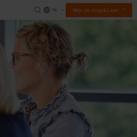
Mijn de Jong & Laan
NL
EN