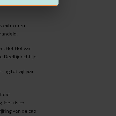
n deel van de extra
s extra uren
ehandeld.
n. Het Hof van
Deeltijdrichtlijn.
ng tot vijf jaar
t dat
. Het risico
ijking van de cao