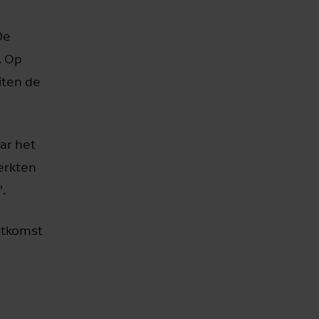
De
. Op
iten de
ar het
erkten
.
uitkomst