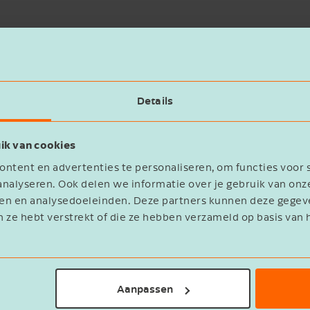
g of er sprake was van ongelijke behandeling tussen
f het feit dat vrouwen vaker dan mannen in deeltij
Details
 de overeengekomen arbeidsduur, minder goed beloo
ot verboden onderscheid op grond van geslacht.
ik van cookies
ntent en advertenties te personaliseren, om functies voor 
ese Hof de vraag of de regeling in strijd was met de D
nalyseren. Ook delen we informatie over je gebruik van onz
eren en analysedoeleinden. Deze partners kunnen deze geg
ltijders minder gunstig behandeld dan voltijdwerkers
n ze hebt verstrekt of die ze hebben verzameld op basis van 
Aanpassen
er dat de regeling de werkgever zou kunnen aanmoe