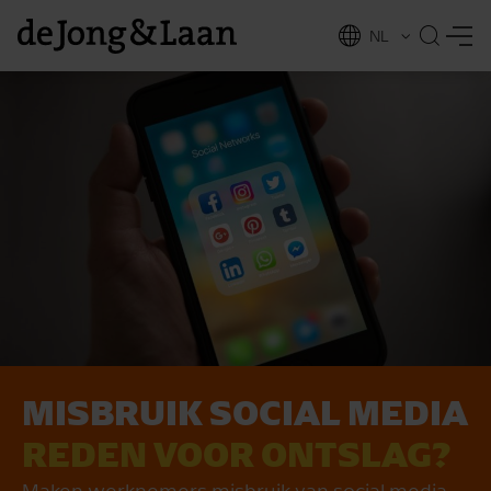
NL
EN
MISBRUIK SOCIAL MEDIA
vices
REDEN VOOR ONTSLAG?
Maken werknemers misbruik van social media,