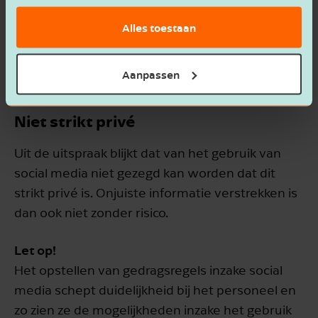
terecht. Omdat er echter geen sprake was van
Alles toestaan
ernstig verwijtbaar handelen of nalatigheid, had
de ontslagen werknemer wel recht op een
schadevergoeding van ruim € 2200.
Aanpassen
Niet strikt privé
Uit de uitspraak blijkt dat van het gebruik van
social media niet gezegd kan worden dat dit
strikt privé is. Onjuiste informatie verstrekken is
dan ook niet zonder risico.
Let op!
Het opstellen van gedragsregels inzake social
media schept duidelijkheid bij het personeel en
zo zien ze de mogelijkheden inzake het gebruik