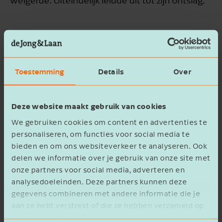
weigerde. Uiteindelijk leidde dit tot zijn ontslag.
Marketing en PR
In genoemde zaak gaf de werknemer aan
Toestemming
Details
Over
verantwoordelijk te zijn voor de marketing en PR
van het bedrijf waarvoor hij werkte. Dit was
onjuist, want hij was accountmanager.
Deze website maakt gebruik van cookies
We gebruiken cookies om content en advertenties te
Reden voor de foute informatie was de baan die
personaliseren, om functies voor social media te
de man ambieerde. Deze lag bij voorkeur op het
bieden en om ons websiteverkeer te analyseren. Ook
terrein van marketing en PR.
delen we informatie over je gebruik van onze site met
onze partners voor social media, adverteren en
analysedoeleinden. Deze partners kunnen deze
Transitievergoeding
gegevens combineren met andere informatie die je
aan ze hebt verstrekt of die ze hebben verzameld op
De rechter vond het ontslag op staande voet
basis van het gebruik van hun services.