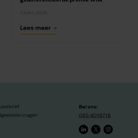
23 mrt. 2026
Lees meer
Bel ons:
uwsbrief
lgestelde vragen
085-4018718