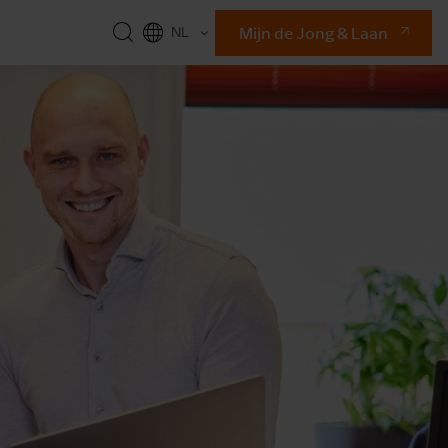
Mijn de Jong & Laan
NL
EN