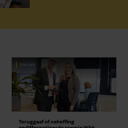
Nieuws
Teruggaaf of naheffing
gedifferentieerde premie Whk