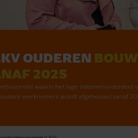
 LKV OUDEREN
BOUW
NAF 2025
tsvoorstel waarin het lage-inkomensvoordeel v
r oudere werknemers wordt afgebouwd vanaf 20
loonkostenvoordeel (LKV)