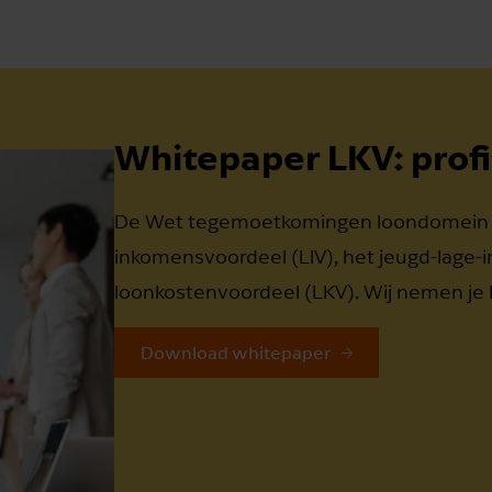
Whitepaper LKV: profit
De Wet tegemoetkomingen loondomein bes
inkomensvoordeel (LIV), het jeugd-lage-
loonkostenvoordeel (LKV). Wij nemen je 
Download whitepaper