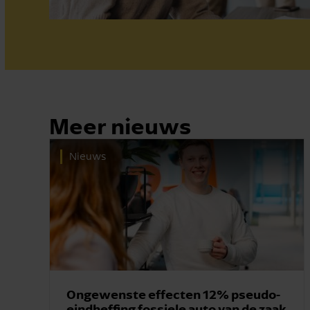
Meer nieuws
Nieuws
Ongewenste effecten 12% pseudo-
eindheffing fossiele auto van de zaak